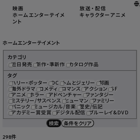
映画
放送
・
配信
ホーム
ホームエンターテイメント
ホームエンターテイメ
キャラクター
アニメ
ント
Home Entertainment
ホームエンターテイメント
カテゴリ
近日発売
新作・準新作
カタログ作品
タグ
ハリー・ポッター
DC
トムとジェリー
邦画
海外ドラマ
コメディ
ロマンス
アクション
SF
アニメ
ホラー
アドベンチャー
ファンタジー
ミステリー/サスペンス
ヒューマン
ファミリー
パニック
ミュージカル/音楽
歴史/伝記
アカデミー賞受賞
デジタル配信
ブルーレイ&DVD
検索
条件をクリア
件
298