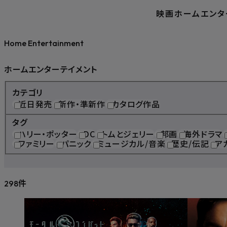
映画
ホームエンタ
Home Entertainment
ホームエンターテイメント
カテゴリ
近日発売
新作・準新作
カタログ作品
タグ
ハリー・ポッター
DC
トムとジェリー
邦画
海外ドラマ
ファミリー
パニック
ミュージカル/音楽
歴史/伝記
ア
件
298