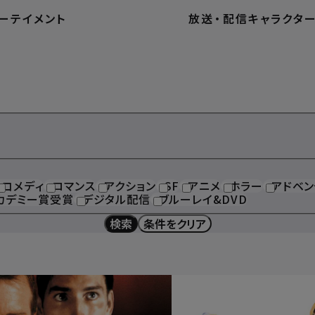
ーテイメント
放送
・
配信
キャラクタ
コメディ
ロマンス
アクション
SF
アニメ
ホラー
アドベン
カデミー賞受賞
デジタル配信
ブルーレイ&DVD
検索
条件をクリア