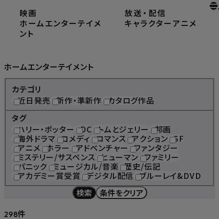
映画
放送
・
配信
ホーム
ホームエンターテイメント
ホームエンターテイメ
キャラクター
アニメ
ント
Home Entertainment
ホームエンターテイメント
カテゴリ
近日発売
新作・準新作
カタログ作品
タグ
ハリー・ポッター
DC
トムとジェリー
邦画
海外ドラマ
コメディ
ロマンス
アクション
SF
アニメ
ホラー
アドベンチャー
ファンタジー
ミステリー/サスペンス
ヒューマン
ファミリー
パニック
ミュージカル/音楽
歴史/伝記
アカデミー賞受賞
デジタル配信
ブルーレイ&DVD
検索
条件をクリア
件
298