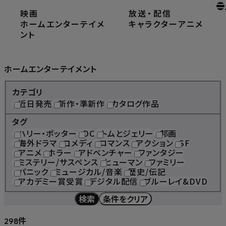
映画
放送
・
配信
ホーム
ホームエンターテイメント
ホームエンターテイメ
キャラクター
アニメ
ント
Home Entertainment
ホームエンターテイメント
カテゴリ
近日発売
新作・準新作
カタログ作品
タグ
ハリー・ポッター
DC
トムとジェリー
邦画
海外ドラマ
コメディ
ロマンス
アクション
SF
アニメ
ホラー
アドベンチャー
ファンタジー
ミステリー/サスペンス
ヒューマン
ファミリー
パニック
ミュージカル/音楽
歴史/伝記
アカデミー賞受賞
デジタル配信
ブルーレイ&DVD
検索
条件をクリア
件
298