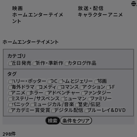
映画
放送
・
配信
ホーム
ホームエンターテイメント
ホームエンターテイメ
キャラクター
アニメ
ント
Home Entertainment
ホームエンターテイメント
カテゴリ
近日発売
新作・準新作
カタログ作品
タグ
ハリー・ポッター
DC
トムとジェリー
邦画
海外ドラマ
コメディ
ロマンス
アクション
SF
アニメ
ホラー
アドベンチャー
ファンタジー
ミステリー/サスペンス
ヒューマン
ファミリー
パニック
ミュージカル/音楽
歴史/伝記
アカデミー賞受賞
デジタル配信
ブルーレイ&DVD
検索
条件をクリア
件
298