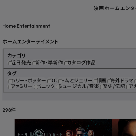
映画
ホームエンタ
Home Entertainment
ホームエンターテイメント
カテゴリ
近日発売
新作・準新作
カタログ作品
タグ
ハリー・ポッター
DC
トムとジェリー
邦画
海外ドラマ
ファミリー
パニック
ミュージカル/音楽
歴史/伝記
ア
件
298