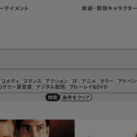
ーテイメント
放送
・
配信
キャラクタ
コメディ
ロマンス
アクション
SF
アニメ
ホラー
アドベン
カデミー賞受賞
デジタル配信
ブルーレイ&DVD
検索
条件をクリア