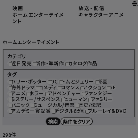
映画
放送
・
配信
ホーム
ホームエンターテイメント
ホームエンターテイメ
キャラクター
アニメ
ント
Home Entertainment
ホームエンターテイメント
カテゴリ
近日発売
新作・準新作
カタログ作品
タグ
ハリー・ポッター
DC
トムとジェリー
邦画
海外ドラマ
コメディ
ロマンス
アクション
SF
アニメ
ホラー
アドベンチャー
ファンタジー
ミステリー/サスペンス
ヒューマン
ファミリー
パニック
ミュージカル/音楽
歴史/伝記
アカデミー賞受賞
デジタル配信
ブルーレイ&DVD
検索
条件をクリア
件
298