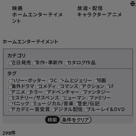
映画
放送
・
配信
ホーム
ホームエンターテイメント
ホームエンターテイメ
キャラクター
アニメ
ント
Home Entertainment
ホームエンターテイメント
カテゴリ
近日発売
新作・準新作
カタログ作品
タグ
ハリー・ポッター
DC
トムとジェリー
邦画
海外ドラマ
コメディ
ロマンス
アクション
SF
アニメ
ホラー
アドベンチャー
ファンタジー
ミステリー/サスペンス
ヒューマン
ファミリー
パニック
ミュージカル/音楽
歴史/伝記
アカデミー賞受賞
デジタル配信
ブルーレイ&DVD
検索
条件をクリア
件
298