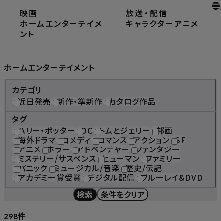
映画
放送
・
配信
ホーム
ホームエンターテイメント
ホームエンターテイメ
キャラクター
アニメ
ント
Home Entertainment
ホームエンターテイメント
カテゴリ
近日発売
新作・準新作
カタログ作品
タグ
ハリー・ポッター
DC
トムとジェリー
邦画
海外ドラマ
コメディ
ロマンス
アクション
SF
アニメ
ホラー
アドベンチャー
ファンタジー
ミステリー/サスペンス
ヒューマン
ファミリー
パニック
ミュージカル/音楽
歴史/伝記
アカデミー賞受賞
デジタル配信
ブルーレイ&DVD
検索
条件をクリア
件
298