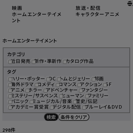
映画
放送
・
配信
ホーム
ホームエンターテイメント
ホームエンターテイメ
キャラクター
アニメ
ント
Home Entertainment
ホームエンターテイメント
カテゴリ
近日発売
新作・準新作
カタログ作品
タグ
ハリー・ポッター
DC
トムとジェリー
邦画
海外ドラマ
コメディ
ロマンス
アクション
SF
アニメ
ホラー
アドベンチャー
ファンタジー
ミステリー/サスペンス
ヒューマン
ファミリー
パニック
ミュージカル/音楽
歴史/伝記
アカデミー賞受賞
デジタル配信
ブルーレイ&DVD
検索
条件をクリア
件
298