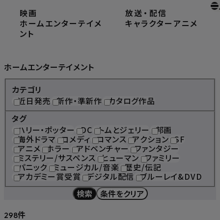
映画
放送
・
配信
ホーム
ホームエンターテイメント
ホームエンターテイメ
キャラクター
アニメ
ント
Home Entertainment
ホームエンターテイメント
カテゴリ
近日発売
新作・準新作
カタログ作品
タグ
ハリー・ポッター
DC
トムとジェリー
邦画
海外ドラマ
コメディ
ロマンス
アクション
SF
アニメ
ホラー
アドベンチャー
ファンタジー
ミステリー/サスペンス
ヒューマン
ファミリー
パニック
ミュージカル/音楽
歴史/伝記
アカデミー賞受賞
デジタル配信
ブルーレイ&DVD
検索
条件をクリア
件
298