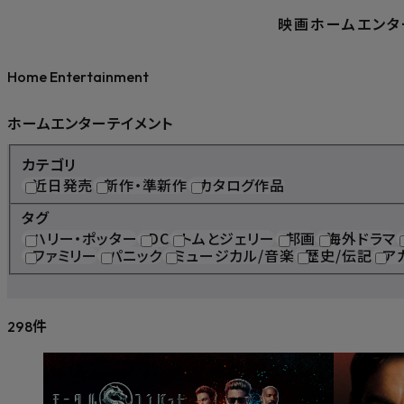
映画
ホームエンタ
Home Entertainment
ホームエンターテイメント
カテゴリ
近日発売
新作・準新作
カタログ作品
タグ
ハリー・ポッター
DC
トムとジェリー
邦画
海外ドラマ
ファミリー
パニック
ミュージカル/音楽
歴史/伝記
ア
件
298