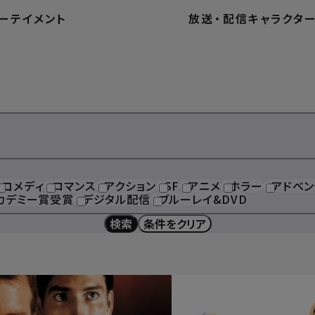
ーテイメント
放送
・
配信
キャラクタ
コメディ
ロマンス
アクション
SF
アニメ
ホラー
アドベン
カデミー賞受賞
デジタル配信
ブルーレイ&DVD
検索
条件をクリア