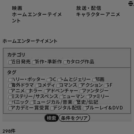
映画
放送
・
配信
ホーム
ホームエンターテイメント
ホームエンターテイメ
キャラクター
アニメ
ント
Home Entertainment
ホームエンターテイメント
カテゴリ
近日発売
新作・準新作
カタログ作品
タグ
ハリー・ポッター
DC
トムとジェリー
邦画
海外ドラマ
コメディ
ロマンス
アクション
SF
アニメ
ホラー
アドベンチャー
ファンタジー
ミステリー/サスペンス
ヒューマン
ファミリー
パニック
ミュージカル/音楽
歴史/伝記
アカデミー賞受賞
デジタル配信
ブルーレイ&DVD
検索
条件をクリア
件
298