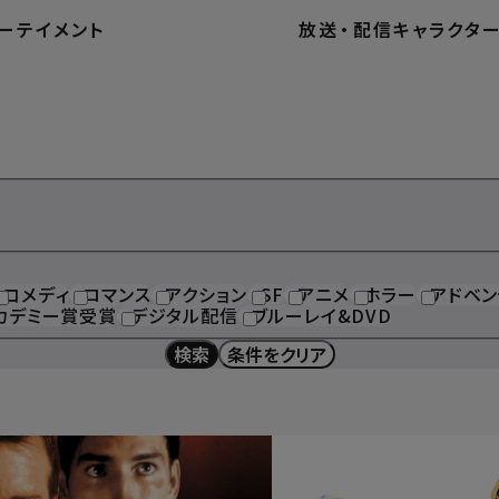
ーテイメント
放送
・
配信
キャラクタ
コメディ
ロマンス
アクション
SF
アニメ
ホラー
アドベン
カデミー賞受賞
デジタル配信
ブルーレイ&DVD
検索
条件をクリア