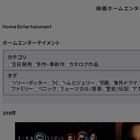
映画
ホームエンタ
Home Entertainment
ホームエンターテイメント
カテゴリ
近日発売
新作・準新作
カタログ作品
タグ
ハリー・ポッター
DC
トムとジェリー
邦画
海外ドラマ
ファミリー
パニック
ミュージカル/音楽
歴史/伝記
ア
件
298