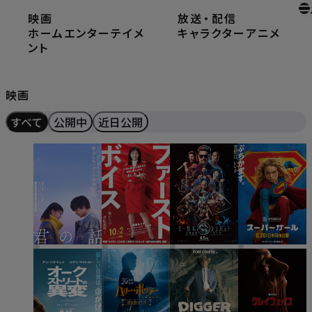
映画
放送
・
配信
ホーム
映画
ホームエンターテイメ
キャラクター
アニメ
ント
Movie
映画
すべて
公開中
近日公開