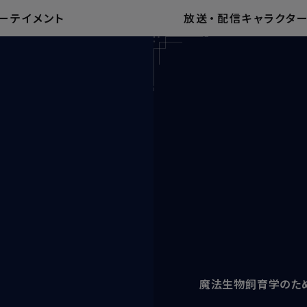
ーテイメント
放送
・
配信
キャラクタ
魔法生物飼育学のため