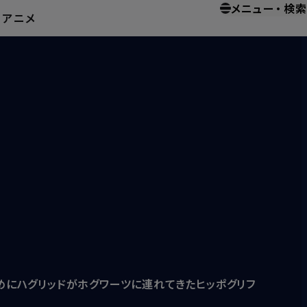
メニュー
・
検索
ー
アニメ
にハグリッドがホグワーツに連れてきたヒッポグリフ