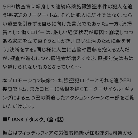
らFBI捜査官に転身した連続麻薬施設強盗事件の犯人を追
う特捜班のリーダー・トム。それは犯人にだけではなく、つら
い過去を引きずる自らに向けた言葉でもあった。一方、清掃
員として働くロビーは、厳しい経済状況が原因で崩壊しつつ
ある家庭を立て直そうともがき、「良い生活のために金を奪
う」決断をする。同じ様に人生に苦悩や葛藤を抱える2人だ
が、捜査が進むにつれ犠牲者が増えてゆき、直接対決はもは
や避けられないものとなっていく…。
本プロモーション映像では、強盗犯ロビーとそれを追うFBI
捜査官トム、またロビーに私恨を抱くモーターサイクル・ギャ
ングによる三つ巴の緊迫したアクション・シーンの一部をご覧
いただけます。
■「TASK / タスク」（全7話）
舞台はフィラデルフィアの労働者階級が住む郊外。司祭から