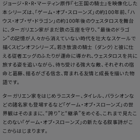
ジョージ・R・R・マーティン原作『七王国の騎士』を映像化した
本シリーズは、「ゲーム・オブ・スローンズ」の約100年前、「ハ
ウス・オブ・ザ・ドラゴン」の約100年後のウェスタロスを舞台
に、ターガリエン家がまだ鉄の玉座を守り、“最後のドラゴ
ン”の記憶が人々から消えていない時代を壮大なスケールで
描くスピンオフシリーズ。若き放浪の騎士 （ダンク）と彼に仕
える従者エッグのふたりが運命に導かれ、ウェスタロスを共に
旅する姿を追いながら、待ち受ける強大な敵、それぞれの宿
命と葛藤、揺るがざる信念、育まれる友情と成長を描いた物
語です。
ターガリエン家をはじめラニスター、タイレル、バラシオンな
どの諸名家も登場するなど「ゲーム・オブ・スローンズ」の世
界観はそのままに、“誇り”と“継承”をめぐる、これまで見たこ
とのない「ゲーム・オブ・スローンズ」の新たなる叙事詩がこ
こからはじまります。