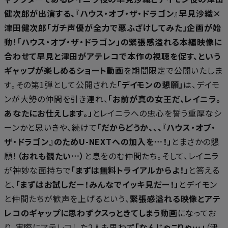
健次郎が出演する、『ハウス・オブ・ザ・ドラゴン』早見沙織×
津田健次郎「ガチ声優が全力で悪ふざけしてみた」企画が始
動
！
「ハウス・オブ・ザ・ドラゴン」の緊張感溢れる本編映像に
合わせて早見と津田がアテレコで本作の視聴を促す、という
ギャップが楽しめるショート動画
を期間限定で公開いたしま
す。その第1弾として公開された
「デイモンの懇願」
は、デイモ
ンが大勢の仲間を引き連れ、
「お前が真の女王だ、レイニラ。
あなたにお仕えします。」
とレイニラへの忠心を誓う重厚なシ
ーンかと思いきや、続けて
「だからどうか、、、『ハウス・オブ・
ザ・ドラゴン』のためU-NEXTへの加入を…！」
とまさかの懇
願！
（おれも観たい…）
と息をのむ仲間たち。そして、レイニラ
が神妙な面持ちで
「まずは無料トライアルからよ！」
と答える
と、
「まずはお試しだー！みんなでイッキ見だー！」
とデイモン
と仲間たちが歓声を上げるという、
緊張感溢れる映像とアテ
レコのギャップに思わずクスっときてしまう動画
になってお
り、実際にアテレコした2人も思わず
「なんじゃこりゃ…」
（津