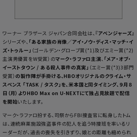
ワーナー ブラザース ジャパン合同会社は、
『アベンジャーズ』
シリーズや、
「ある家族の肖像／アイ・ノウ・ディス・マッチ・イ
ズ・トゥルー」
（ゴールデン・グローブ賞(*1)及びエミー賞(*2)
主演男優賞をW受賞）の
マーク・ラファロ主演
、
「メア・オブ・
イーストタウン / ある殺人事件の真実」
（エミー賞(*3)3部門
受賞）
の製作陣が手掛ける、HBOオリジナルのクライム・サ
スペンス 「TASK / タスク」を、米本国と同タイミング、９月８
日（月）よりHBO Max on U-NEXTにて独占見放題で配信
を開始
いたします。
マーク・ラファロ扮する、司祭からFBI捜査官に転身したトム
は、連続麻薬施設強盗事件の犯人を追う特捜班を率いるリ
ーダーだが、過去の喪失を引きずり、娘との距離も縮められ