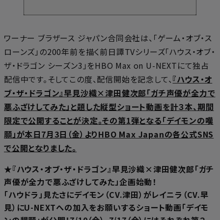
ワーナー ブラザース ジャパン合同会社は、「ゲーム・オブ・ス
ローンズ」の200年前を描く前日譚TVシリーズ「ハウス・オブ・
ザ・ドラゴン シーズン3」をHBO Max on U-NEXTにて独占
配信中です。そしてこの度、配信開始を記念して、
『ハウス・オ
ブ・ザ・ドラゴン』早見沙織×津田健次郎「ガチ声優が全力で
悪ふざけしてみた」と題した縦型ショート動画を計３本、期間
限定で公開することが決定。その第1弾となる「デイモンの嘆
願」が本日7月3日（金）よりHBO Max Japanの各公式SNS
で公開となりました。
★『ハウス・オブ・ザ・ドラゴン』早見沙織×津田健次郎「ガチ
声優が全力で悪ふざけしてみた」企画始動！
「ハウドラ」見たさにデイモン（CV.津田）がレイニラ（CV.早
見）にU-NEXTへの加入をお願いするショート動画「デイモ
ンの懇願」が公開！7/10（金）、7/17（金）にはそれぞれ第２