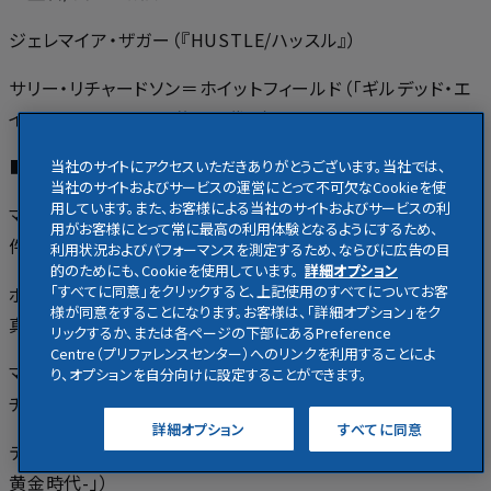
ジェレマイア・ザガー（『HUSTLE/ハッスル』）
サリー・リチャードソン＝ホイットフィールド（「ギルデッド・エ
イジ -ニューヨーク黄金時代-」）
■製作総指揮：
当社のサイトにアクセスいただきありがとうございます。当社では、
当社のサイトおよびサービスの運営にとって不可欠なCookieを使
用しています。また、お客様による当社のサイトおよびサービスの利
マーク・ロイバル（「メア・オブ・イーストタウン / ある殺人事
用がお客様にとって常に最高の利用体験となるようにするため、
件の真実」）
利用状況およびパフォーマンスを測定するため、ならびに広告の目
的のためにも、Cookieを使用しています。
詳細オプション
ポール・リー（「メア・オブ・イーストタウン / ある殺人事件の
「すべてに同意」をクリックすると、上記使用のすべてについてお客
様が同意をすることになります。お客様は、「詳細オプション」をク
真実」）
リックするか、または各ページの下部にあるPreference
Centre（プリファレンスセンター）へのリンクを利用することによ
マーク・ラファロ（「ある家族の肖像／アイ・ノウ・ディス・マッ
り、オプションを自分向けに設定することができます。
チ・イズ・トゥルー」）
詳細オプション
すべてに同意
デヴィッド・クロケット（「ギルデッド・エイジ -ニューヨーク
黄金時代-」）