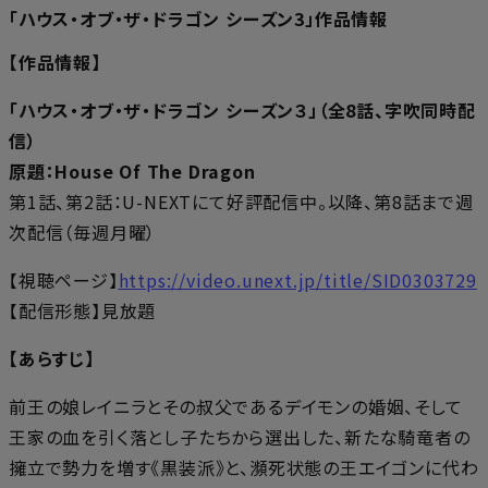
「ハウス・オブ・ザ・ドラゴン シーズン3」作品情報
【作品情報】
「ハウス・オブ・ザ・ドラゴン シーズン３」（全8話、字吹同時配
信）
原題：House Of The Dragon
第1話、第2話：U-NEXTにて好評配信中。以降、第8話まで週
次配信（毎週月曜）
【視聴ページ】
https://video.unext.jp/title/SID0303729
【配信形態】見放題
【あらすじ】
前王の娘レイニラとその叔父であるデイモンの婚姻、そして
王家の血を引く落とし子たちから選出した、新たな騎竜者の
擁立で勢力を増す《黒装派》と、瀕死状態の王エイゴンに代わ