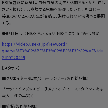
FBI捜査官に転身し、自分自身の喪失と格闘するトムと、貧し
さから抜け出し、崩壊する家庭を修復したいと望むロビー。
接点のない2人の人生が交錯し、避けられない決戦へと展開
する。
●9月8日（月）HBO Max on U-NEXTにて独占配信開始
https://video.unext.jp/freeword?
query=%E3%82%BF%E3%82%B9%E3%82%AF&td=
SID0220499
【スタッフ】
■クリエイター/脚本/ショーランナー/製作総指揮：
ブラッド・イングルスビー（「メア・オブ・イーストタウン / ある
殺人事件の真実」）
■監督/製作総指揮：