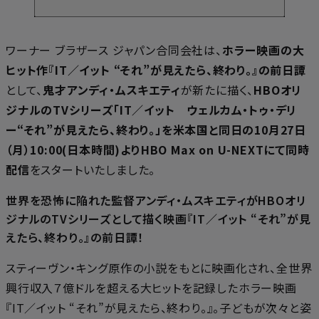
ワーナー ブラザース ジャパン合同会社は、
ホラー映画の大
ヒット作『IT／イット “それ”が見えたら、終わり。』の前日譚
として、
鬼才アンディ・ムスキエティ
が新たに描く、
HBOオリ
ジナルのTVシリーズ「IT／イット ウェルカム・トゥ・デリ
ー“それ”が見えたら、終わり。」を米本国と同日の10月27日
（月）10:00(日本時間)よりHBO Max on U-NEXTにて同時
配信
をスタートいたしました。
世界を恐怖に陥れた監督アンディ・ムスキエティがHBOオリ
ジナルのTVシリーズとして描く映画『IT／イット “それ”が見
えたら、終わり。』の前日譚！
スティーヴン・キング原作の小説をもとに映画化され、全世界
興行収入７億ドルを超える大ヒットを記録したホラー映画
『IT／イット “それ”が見えたら、終わり。』。子どもが次々と姿