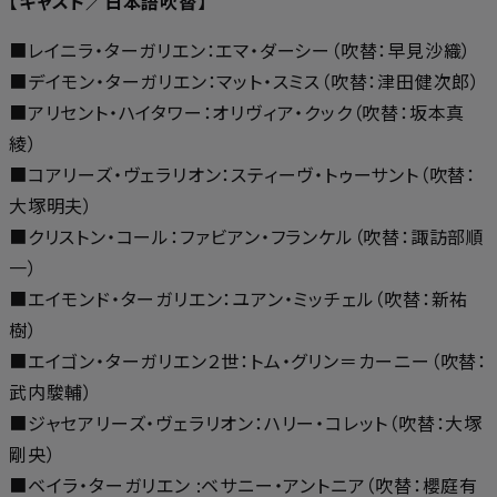
【キャスト／日本語吹替】
■レイニラ・ターガリエン：エマ・ダーシー（吹替：早見沙織）
■デイモン・ターガリエン：マット・スミス（吹替：津田健次郎）
■アリセント・ハイタワー：オリヴィア・クック（吹替：坂本真
綾）
■コアリーズ・ヴェラリオン：スティーヴ・トゥーサント（吹替：
大塚明夫）
■クリストン・コール：ファビアン・フランケル（吹替：諏訪部順
一）
■エイモンド・ターガリエン：ユアン・ミッチェル（吹替：新祐
樹）
■エイゴン・ターガリエン２世：トム・グリン＝カーニー（吹替：
武内駿輔）
■ジャセアリーズ・ヴェラリオン：ハリー・コレット（吹替：大塚
剛央）
■ベイラ・ターガリエン :ベサニー・アントニア（吹替：櫻庭有