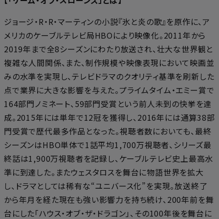
ジョージ・R・R・マーティンの小説『氷と炎の歌』を原作に、ア
メリカのケーブルテレビ局HBOにより映像化。2011年から
2019年まで全8シーズンにわたり放送され、壮大な世界観と
複雑な人間関係、また、制作規模や映像表現において映画並
みの水準を実現し、テレビドラマのクオリティ基準を刷新した
点で業界に大きな影響を与えた。プライムタイム・エミー賞で
164部門ノミネート、59部門受賞という前人未到の快挙を達
成。2015年には単年で12冠を獲得し、2016年には通算38部
門受賞で歴代最多作品となった。視聴者数においても、最終
シーズンはHBO単体で1話平均1,700万視聴者、シリーズ最
終話は1,900万視聴者を記録し、ケーブルテレビ史上最高水
準に到達した。またウェスタロスを舞台に物語世界を拡大
し、ドラマとしては稀有な“ユニバース化”を実現。放送終了
から年月を経た現在も強い影響力を持ち続け、200年前を舞
台にした「ハウス・オブ・ザ・ドラゴン」、その100年後を舞台に