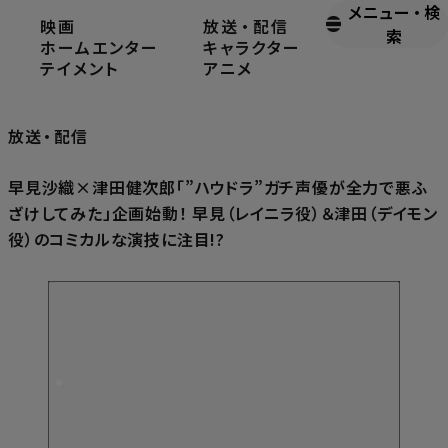
メニュー
・
検
映画
放送
・
配信
ホーム
放送・配信
索
ホームエンター
キャラクター
テイメント
アニメ
Broadcast & Streaming
放送
・
配信
早見沙織×津田健次郎「”ハウドラ”ガチ声優が全力で悪ふ
ざけしてみた」企画始動！ 早見（レイニラ役）＆津田（デイモン
役）のコミカルな演技に注目!?