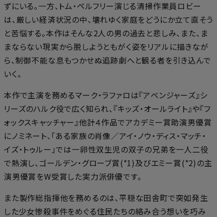
ずにいる。一方、トム・ペルフリー演じる清掃作業員ロビー
は、厳しい経済状況の中、壊れゆく家庭をどうにか立て直そう
と苦悩する。本作はそんな2人の男の過去と悲しみ、また、ま
まならない現実から脱しようともがく姿をリアルに描きなが
ら、制御不能な息もつかせぬ追跡劇へと観る者を引き込んで
いく。
本作で主演を務めるマーク・ラファロは『アベンジャーズ』シ
リーズのハルク役で広く知られ、『キッズ・オールライト』や『フ
ォックスキャッチャー』他計４作品でアカデミー賞助演男優賞
にノミネート、「ある家族の肖像／アイ・ノウ・ディス・マッチ・
イズ・トゥルー」では一卵性双生児の双子の兄弟を一人二役
で熱演し、ゴールデン・グローブ賞(*1)及びエミー賞(*2)の主
演男優賞をW受賞した実力派俳優です。
また製作総指揮他を務めるのは、平穏な田舎町で突如発生
した少女惨殺事件をめぐる住民たちの絡み合う想いを巧み