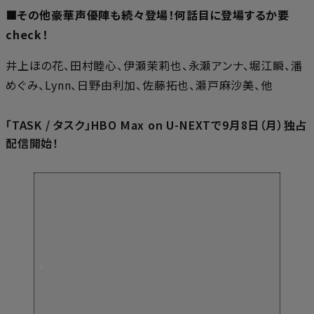
■その他豪華声優陣も続々登場！何話目に登場するか要
check！
井上ほの花、田村睦心、伊瀬茉莉也、永瀬アンナ、堀江瞬、潘
めぐみ、Lynn、日野由利加、佐藤拓也、瀬戸麻沙美、他
「TASK / タスク」HBO Max on U-NEXTで9月8日（月）独占
配信開始！