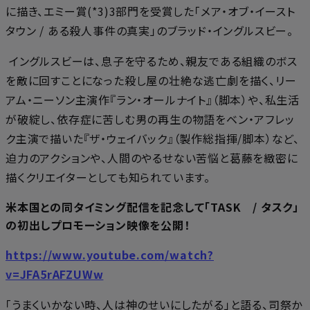
に描き、エミー賞(*3)3部門を受賞した「メア・オブ・イースト
タウン / ある殺人事件の真実」のブラッド・イングルスビー。
イングルスビーは、息子を守るため、親友である組織のボス
を敵に回すことになった殺し屋の壮絶な逃亡劇を描く、リー
アム・ニーソン主演作『ラン・オールナイト』（脚本）や、私生活
が破綻し、依存症に苦しむ男の再生の物語をベン・アフレッ
ク主演で描いた『ザ・ウェイバック』（製作総指揮/脚本）など、
迫力のアクションや、人間のやるせない苦悩と葛藤を緻密に
描くクリエイターとしても知られています。
米本国との同タイミング配信を記念して「TASK / タスク」
の初出しプロモーション映像を公開！
https://www.youtube.com/watch?
v=JFA5rAFZUWw
「うまくいかない時、人は神のせいにしたがる」と語る、司祭か