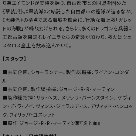
り弟エイモンドが実権を握り、自由都市との同盟を固めた
《翠装派》。《翠装派》と結託した自由都市の艦隊が迫るなか、
《黒装派》の拠点である海域を舞台に、壮絶な海上戦「ガレッ
トの海戦」が繰り広げられる。さらに、多くのドラゴンを兵器に
王都占領を目論むレイニラたちの奇襲が加わり、戦火はウェ
スタロス全土を飲み込んでいく。
【スタッフ】
■共同企画、ショーランナー、製作総指揮：ライアン・コンダ
ル
■共同企画、製作総指揮：ジョージ・R・R・マーティン
■製作総指揮：サラ・ヘス、 メリッサ・バーンスタイン、 ケヴィ
ン・デ・ラ・ノイ、ヴィンス・ジェラルディス、デヴィッド・ハンコッ
ク、フィリッパ・ゴズレット
■原作 ジョージ・R・R・マーティン著『炎と血』