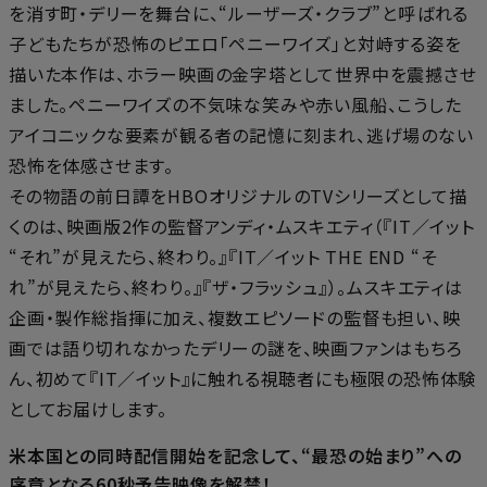
を消す町・デリーを舞台に、“ルーザーズ・クラブ”と呼ばれる
子どもたちが恐怖のピエロ「ペニーワイズ」と対峙する姿を
描いた本作は、ホラー映画の金字塔として世界中を震撼させ
ました。ペニーワイズの不気味な笑みや赤い風船、こうした
アイコニックな要素が観る者の記憶に刻まれ、逃げ場のない
恐怖を体感させます。
その物語の前日譚をHBOオリジナルのTVシリーズとして描
くのは、映画版2作の監督アンディ・ムスキエティ（『IT／イット
“それ”が見えたら、終わり。』『IT／イット THE END “そ
れ”が見えたら、終わり。』『ザ・フラッシュ』）。ムスキエティは
企画・製作総指揮に加え、複数エピソードの監督も担い、映
画では語り切れなかったデリーの謎を、映画ファンはもちろ
ん、初めて『IT／イット』に触れる視聴者にも極限の恐怖体験
としてお届けします。
米本国との同時配信開始を記念して、“最恐の始まり”への
序章となる60秒予告映像を解禁！