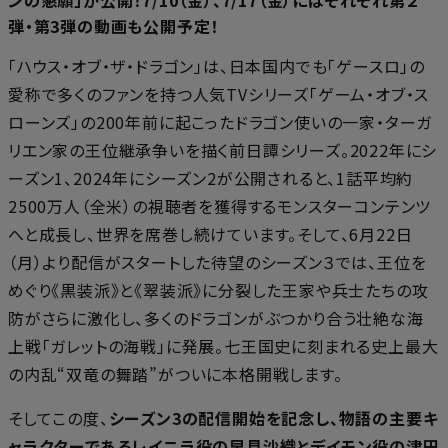
弾・第3弾の動画も公開予定！
「ハウス・オブ・ザ・ドラゴン」は、日本国内でも「ゲースロ」の
愛称で多くのファンを持つ人気TVシリーズ「ゲーム・オブ・ス
ローンズ」の200年前に起こったドラゴン使いの一家・ターガ
リエン家の王位継承争いを描く前日譚シリーズ。2022年にシ
ーズン1、2024年にシーズン2が公開されると、1話平均約
2500万人（全米）の視聴者を獲得するモンスターコンテンツ
へと成長し、世界を席巻し続けています。そして、6月22日
（月）より配信がスタートした待望のシーズン３では、王位を
めぐり《黒装派》と《翠装派》に分裂した王家や兵士たちの攻
防がさらに激化し、多くのドラゴンがぶつかり合う壮絶な海
上戦「ガレットの海戦」に発展。七王国史に刻まれる史上最大
の内乱“双竜の舞踏”がついに本格開戦します。
そしてこの度、
シーズン3の配信開始を記念し、物語の主要キ
ャラクターであるレイニラ役の早見沙織とデイモン役の津田