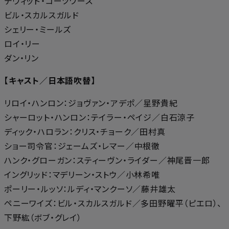
デヴィッド・コーツワース
ビル・スカルスガルド
シェリー・ミールズ
ロイ・リー
ダン・リン
【キャスト／日本語吹替】
リロイ・ハンロン：ジョヴァン・アデポ／星野貴紀
シャーロット・ハンロン：テイラー・ペイジ／白石涼子
ディック・ハロラン：クリス・チョーク／田村真
ショー司令官：ジェームズ・レマー／中根徹
ハンク・グローガン：スティーヴン・ライダー／神尾晋一郎
イングリッド：マデリーン・ストウ／小林希唯
ポーリー・ルッソ：ルディ・マンクーソ／藤井雄太
ペニーワイズ：ビル・スカルスガルド／多田野曜平（ピエロ）、
下野紘（ボブ・グレイ）