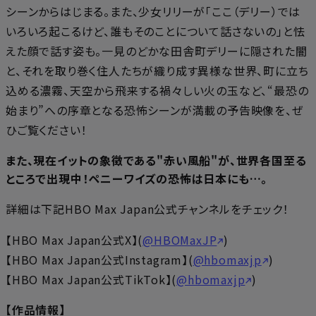
シーンからはじまる。また、少女リリーが「ここ（デリー）では
いろいろ起こるけど、誰もそのことについて話さないの」と怯
えた顔で話す姿も。一見のどかな田舎町デリーに隠された闇
と、それを取り巻く住人たちが織り成す異様な世界、町に立ち
込める濃霧、天空から飛来する禍々しい火の玉など、“最恐の
始まり”への序章となる恐怖シーンが満載の予告映像を、ぜ
ひご覧ください！
また、現在イットの象徴である"赤い風船"が、世界各国至る
ところで出現中！ペニーワイズの恐怖は日本にも…。
詳細は下記HBO Max Japan公式チャンネルをチェック！
【HBO Max Japan公式X】(
@HBOMaxJP
)
【HBO Max Japan公式Instagram】(
@hbomaxjp
)
【HBO Max Japan公式TikTok】(
@hbomaxjp
)
【作品情報】