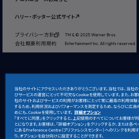
ハリー・ポッター公式サイト
プライバシー方針
TM & © 2025 Warner Bros.
会社概要
利用規約
Entertainment Inc. All rights reserved.
当社のサイトにアクセスいただきありがとうございます。当社では、当社の
びサービスの運営にとって不可欠なCookieを使用しています。また、お
社のサイトおよびサービスの利用がお客様にとって常に最高の利用体験
するため、利用状況およびパフォーマンスを測定するため、ならびに広告
めにも、Cookieを使用しています。
詳細オプション
「すべてに同意」をクリックすると、上記使用のすべてについてお客様が
とになります。お客様は、「詳細オプション」をクリックするか、または各
にあるPreference Centre（プリファレンスセンター）へのリンクを利
り、オプションを自分向けに設定することができます。