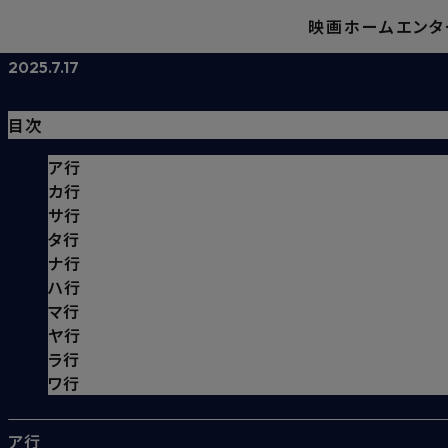
映画
ホームエンタ
魔法生物
2025.7.17
目次
ア行
カ行
サ行
タ行
ナ行
ハ行
マ行
ヤ行
ラ行
ワ行
ア行