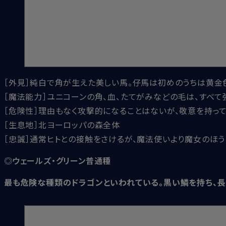
［外見］純白で角が生えた美しい馬。仔馬は初めのうちは黄金
［魔法能力］ユニコーンの角、血、たてがみなどの毛は、すべ
［危険性］理由もなく攻撃的になることはないが、敬意を持っ
［生息地］北ヨーロッパの森全体
［忠誠］通常ヒトとの接触をさけるが、魔法使いより魔女のほ
◎ウェールズ・グリーン普通種
最も危険な種類のドラゴンといわれている。黒い鱗を持ち、