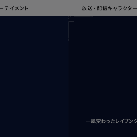
ーテイメント
放送
・
配信
キャラクタ
一風変わったレイブン