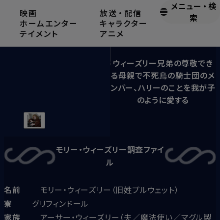
メニュー
・
検
映画
放送
・
配信
モリー・ウィーズリー
索
ホームエンター
キャラクター
テイメント
アニメ
ウィーズリー兄弟の尊敬でき
る母親で不死鳥の騎士団のメ
ンバー、ハリーのことを我が子
のように愛する
モリー・ウィーズリー
調査ファイ
ル
名前
モリー・ウィーズリー（旧姓プルウェット）
寮
グリフィンドール
家族
アーサー・ウィーズリー（夫／魔法使い／マグル製