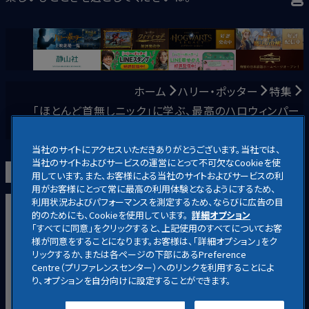
ホーム
ハリー・ポッター
特集
「ほとんど首無しニック」に学ぶ、最高のハロウィンパー
ティーを開くコツ
当社のサイトにアクセスいただきありがとうございます。当社では、
当社のサイトおよびサービスの運営にとって不可欠なCookieを使
用しています。また、お客様による当社のサイトおよびサービスの利
用がお客様にとって常に最高の利用体験となるようにするため、
利用状況およびパフォーマンスを測定するため、ならびに広告の目
映画
ホームエンターテイメント
放送
・
配信
キャラクター
的のためにも、Cookieを使用しています。
詳細オプション
「すべてに同意」をクリックすると、上記使用のすべてについてお客
アニメ
ニュース
お知らせ
様が同意をすることになります。お客様は、「詳細オプション」をク
リックするか、または各ページの下部にあるPreference
ハリー・ポッター公式サイト
Centre（プリファレンスセンター）へのリンクを利用することによ
り、オプションを自分向けに設定することができます。
プライバシー方針