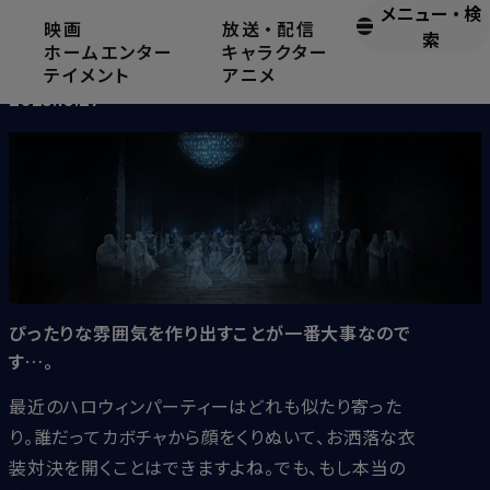
メニュー
・
検
映画
放送
・
配信
「ほとんど首無しニック」に学ぶ、最高のハロウィンパーティー
索
ホームエンター
キャラクター
を開くコツ
テイメント
アニメ
2025.10.27
ぴったりな雰囲気を作り出すことが一番大事なので
す…。
最近のハロウィンパーティーはどれも似たり寄った
り。誰だってカボチャから顔をくりぬいて、お洒落な衣
装対決を開くことはできますよね。でも、もし本当の