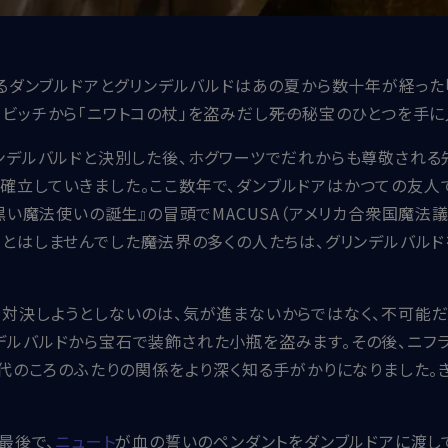
するダンブルドアとグリンデルバルドはあの夏から数十年が経っ
ビッチから「ニワトコの杖」を盗みだし――死の秘宝のひとつを手
リンデルバルドと決別した後、ホグワーツでだれからも尊敬される
確立していきました。ここ数年で、ダンブルドアはかつての友人
黒い魔法使いの誕生』の冒頭でMACUSA（アメリカ合衆国魔法
とはしませんでした――魔法界の多くの人たちは、グリンデルバル
接対決しようとしないのは、気が進まないからではなく、不可能だ
デルバルドから宝石で装飾された小瓶を盗みます。その後、ニフ
0代のころのふたりの関係をより深く知る手がかりになりました
最後で、
ニュート
が血の誓いのペンダントをダンブルドアに渡し