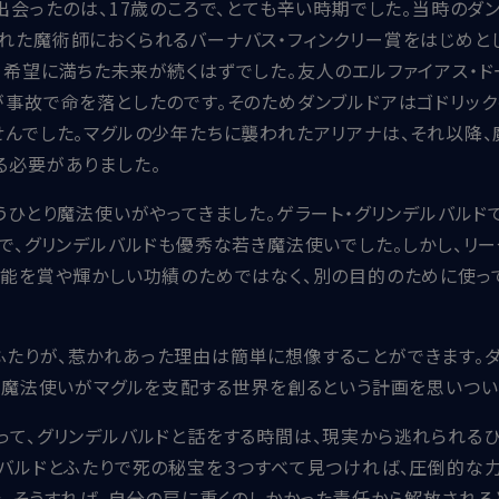
出会ったのは、17歳のころで、とても辛い時期でした。当時のダ
れた魔術師におくられるバーナバス・フィンクリー賞をはじめと
、希望に満ちた未来が続くはずでした。友人のエルファイアス・
が事故で命を落としたのです。そのためダンブルドアはゴドリック
せんでした。マグルの少年たちに襲われたアリアナは、それ以降
る必要がありました。
うひとり魔法使いがやってきました。ゲラート・グリンデルバルド
で、グリンデルバルドも優秀な若き魔法使いでした。しかし、リー
才能を賞や輝かしい功績のためではなく、別の目的のために使っ
たりが、惹かれあった理由は簡単に想像することができます。ダ
て、魔法使いがマグルを支配する世界を創るという計画を思いつい
って、グリンデルバルドと話をする時間は、現実から逃れられるひ
バルドとふたりで死の秘宝を３つすべて見つければ、圧倒的な力
。そうすれば、自分の肩に重くのしかかった責任から解放される