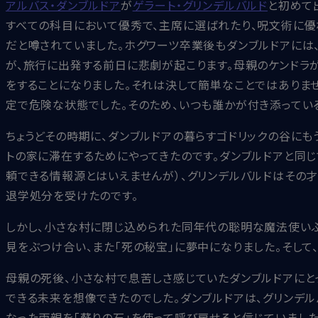
アルバス・ダンブルドア
が
ゲラート・グリンデルバルド
と初めて
すべての科目において優秀で、主席に選ばれたり、呪文術に優
だと噂されていました。ホグワーツ卒業後もダンブルドアには
が、旅行に出発する前日に悲劇が起こります。母親のケンドラ
をすることになりました。それは決して簡単なことではありま
定で危険な状態でした。そのため、いつも誰かが付き添ってい
ちょうどその時期に、ダンブルドアの暮らすゴドリックの谷にも
トの家に滞在するためにやってきたのです。ダンブルドアと同じ
頼できる情報源とはいえませんが）、グリンデルバルドはその
退学処分を受けたのです。
しかし、小さな村に閉じ込められた同年代の聡明な魔法使いふ
見をぶつけ合い、また「死の秘宝」に夢中になりました。そし
母親の死後、小さな村で息苦しさ感じていたダンブルドアにと
できる未来を想像できたのでした。ダンブルドアは、グリンデル
なった両親を「蘇りの石」を使って呼び戻せると信じていました