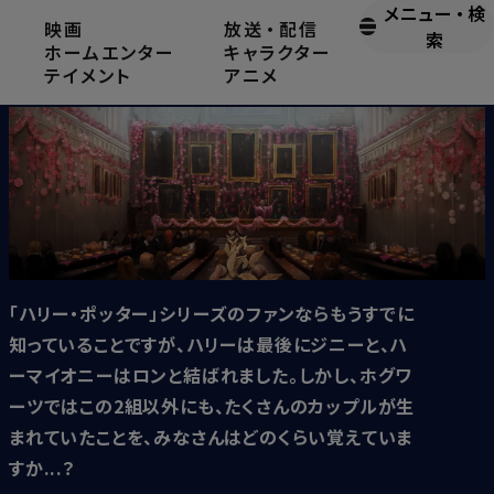
メニュー
・
検
映画
放送
・
配信
ホグワーツ生の恋愛事情
索
ホームエンター
キャラクター
テイメント
アニメ
2020.2.28
「ハリー・ポッター」シリーズのファンならもうすでに
知っていることですが、ハリーは最後にジニーと、ハ
ーマイオニーはロンと結ばれました。しかし、ホグワ
ーツではこの2組以外にも、たくさんのカップルが生
まれていたことを、みなさんはどのくらい覚えていま
すか...？