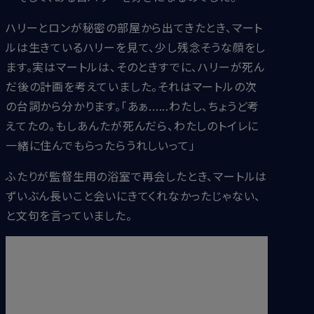
ハリーとロンが秘密の部屋から出てきたとき、マート
ルは生きているハリーを見て、少し残念そうな顔をし
ます。実はマートルは、そのときすでに、ハリーが死ん
だ後の計画を考えていました。それはマートルの次
の台詞から分かります。「あぁ......わたし、ちょうど考
えてたの。もしあんたが死んだら、わたしのトイレに
一緒に住んでもらったらうれしいって」
ふたりが監督生用の浴室で再会したとき、マートルは
ずいぶん長いこと会いにきてくれなかったじゃない、
と文句を言っていました。
「いつかまた、わたしのトイレに来てくれる？」ハリー
が透明マント取り上げると、「嘆きのマートル」が悲し
げに言った。「ああ......できたらね」内心ハリーは、今
度マートルのトイレに行くときは、城の中のほかのト