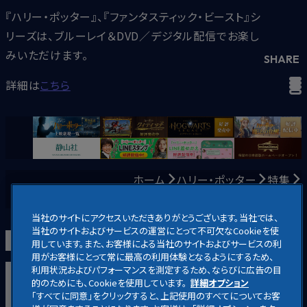
『ハリー・ポッター』、『ファンタスティック・ビースト』シ
リーズは、ブルーレイ＆DVD／デジタル配信でお楽し
みいただけます。
SHARE
詳細は
こちら
ホーム
ハリー・ポッター
特集
ホグワーツ生の恋愛事情
当社のサイトにアクセスいただきありがとうございます。当社では、
当社のサイトおよびサービスの運営にとって不可欠なCookieを使
用しています。また、お客様による当社のサイトおよびサービスの利
用がお客様にとって常に最高の利用体験となるようにするため、
利用状況およびパフォーマンスを測定するため、ならびに広告の目
映画
ホームエンターテイメント
放送
・
配信
キャラクター
的のためにも、Cookieを使用しています。
詳細オプション
「すべてに同意」をクリックすると、上記使用のすべてについてお客
アニメ
ニュース
お知らせ