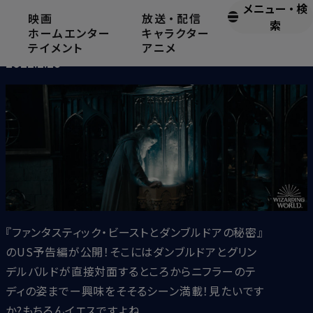
メニュー
・
検
映画
放送
・
配信
『ファンタスティック・ビーストとダンブルドアの秘密』US予告
索
ホームエンター
キャラクター
編解禁！
テイメント
アニメ
2022.2.26
『ファンタスティック・ビーストとダンブルドアの秘密』
のUS予告編が公開！そこにはダンブルドアとグリン
デルバルドが直接対面するところからニフラーのテ
ディの姿までー興味をそそるシーン満載！見たいです
か?もちろんイエスですよね...