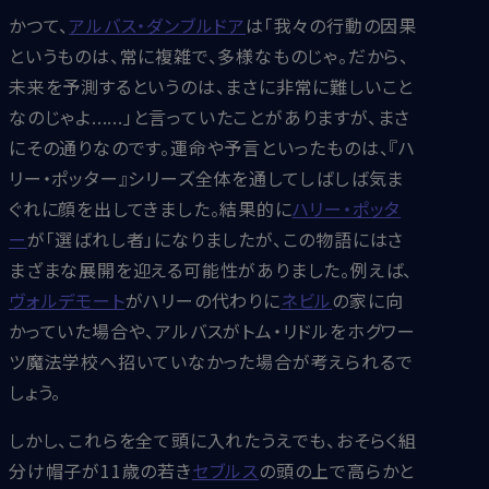
かつて、
アルバス・ダンブルドア
は「我々の行動の因果
というものは、常に複雑で、多様なものじゃ。だから、
未来を予測するというのは、まさに非常に難しいこと
なのじゃよ......」と言っていたことがありますが、まさ
にその通りなのです。運命や予言といったものは、『ハ
リー・ポッター』シリーズ全体を通してしばしば気ま
ぐれに顔を出してきました。結果的に
ハリー・ポッタ
ー
が「選ばれし者」になりましたが、この物語にはさ
まざまな展開を迎える可能性がありました。例えば、
ヴォルデモート
がハリーの代わりに
ネビル
の家に向
かっていた場合や、アルバスがトム・リドルをホグワー
ツ魔法学校へ招いていなかった場合が考えられるで
しょう。
しかし、これらを全て頭に入れたうえでも、おそらく組
分け帽子が11歳の若き
セブルス
の頭の上で高らかと