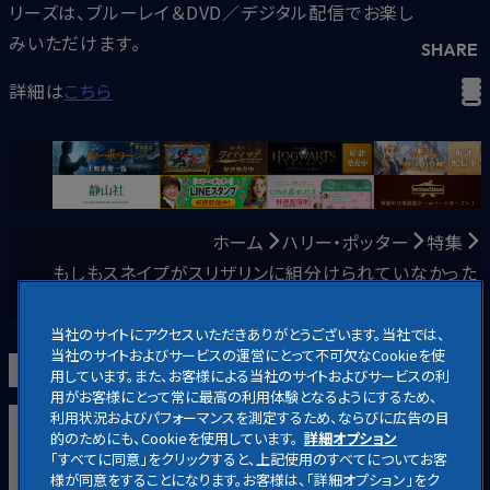
リーズは、ブルーレイ＆DVD／デジタル配信でお楽し
みいただけます。
SHARE
詳細は
こちら
ホーム
ハリー・ポッター
特集
もしもスネイプがスリザリンに組分けられていなかった
ら？
当社のサイトにアクセスいただきありがとうございます。当社では、
当社のサイトおよびサービスの運営にとって不可欠なCookieを使
用しています。また、お客様による当社のサイトおよびサービスの利
用がお客様にとって常に最高の利用体験となるようにするため、
利用状況およびパフォーマンスを測定するため、ならびに広告の目
映画
ホームエンターテイメント
放送
・
配信
キャラクター
的のためにも、Cookieを使用しています。
詳細オプション
アニメ
ニュース
お知らせ
「すべてに同意」をクリックすると、上記使用のすべてについてお客
様が同意をすることになります。お客様は、「詳細オプション」をク