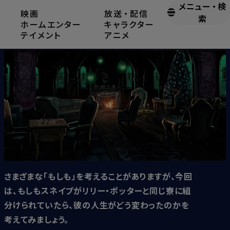
メニュー
・
検
映画
放送
・
配信
もしもスネイプがスリザリンに組分けられていなかったら？
索
ホームエンター
キャラクター
テイメント
アニメ
2025.1.9
さまざまな「もしも」を考えることがありますが、今回
は、もしもスネイプがリリー・ポッターと同じ寮に組
分けられていたら、彼の人生がどう変わったのかを
考えてみましょう。