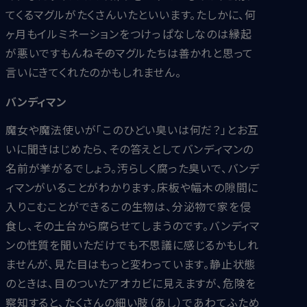
てくるマグルがたくさんいたといいます。たしかに、何
ヶ月もイルミネーションをつけっぱなしなのは縁起
が悪いですもんね――そのマグルたちは善かれと思って
言いにきてくれたのかもしれません。
バンディマン
魔女や魔法使いが「このひどい臭いは何だ？」とお互
いに聞きはじめたら、その答えとしてバンディマンの
名前が挙がるでしょう。汚らしく腐った臭いで、バンデ
ィマンがいることがわかります。床板や幅木の隙間に
入りこむことができるこの生物は、分泌物で家を侵
食し、その土台から腐らせてしまうのです。バンディマ
ンの性質を聞いただけでも不思議に感じるかもしれ
ませんが、見た目はもっと変わっています。静止状態
のときは、目のついたアオカビに見えますが、危険を
察知すると、たくさんの細い肢（あし）であわてふため