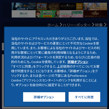
ホーム
ハリー・ポッター
特集
不思議な魔法動物たち
当社のサイトにアクセスいただきありがとうございます。当社では、
当社のサイトおよびサービスの運営にとって不可欠なCookieを使
用しています。また、お客様による当社のサイトおよびサービスの利
用がお客様にとって常に最高の利用体験となるようにするため、
利用状況およびパフォーマンスを測定するため、ならびに広告の目
映画
ホームエンターテイメント
放送
・
配信
キャラクター
的のためにも、Cookieを使用しています。
詳細オプション
「すべてに同意」をクリックすると、上記使用のすべてについてお客
アニメ
ニュース
お知らせ
様が同意をすることになります。お客様は、「詳細オプション」をク
リックするか、または各ページの下部にあるPreference
ハリー・ポッター公式サイト
Centre（プリファレンスセンター）へのリンクを利用することによ
り、オプションを自分向けに設定することができます。
プライバシー方針
TM & © 2025 Warner Bros.
詳細オプション
すべてに同意
会社概要
利用規約
Entertainment Inc. All rights reserved.