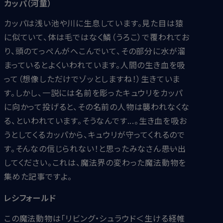
カッパ（河童）
カッパは浅い池や川に生息しています。見た目は猿
に似ていて、体は毛ではなく鱗（うろこ）で覆われてお
り、頭のてっぺんがへこんでいて、その部分に水が溜
まっているとよくいわれています。人間の生き血を吸
って（想像しただけでゾッとしますね！）生きていま
す。しかし、一説には名前を彫ったキュウリをカッパ
に向かって投げると、その名前の人物は襲われなくな
る、といわれています。そうなんです...。生き血を吸お
うとしてくるカッパから、キュウリが守ってくれるので
す。そんなの信じられない！と思ったみなさん――思い出
してください。これは、魔法界の変わった魔法動物を
集めた記事ですよ。
レシフォールド
この魔法動物は「リビング・シュラウド＜生ける経帷