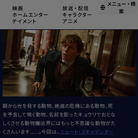
メニュー
・
検
映画
放送
・
配信
不思議な魔法動物たち
索
ホームエンター
キャラクター
テイメント
アニメ
2022.7.11
額から光を発する動物、絶滅の危機にある動物、死
を予言して鳴く動物、名前を彫ったキュウリでおとな
しくさせる動物――魔法界にはもっと不思議な動物がた
くさんいます......。今回は、
ニュート・スキャマンダー