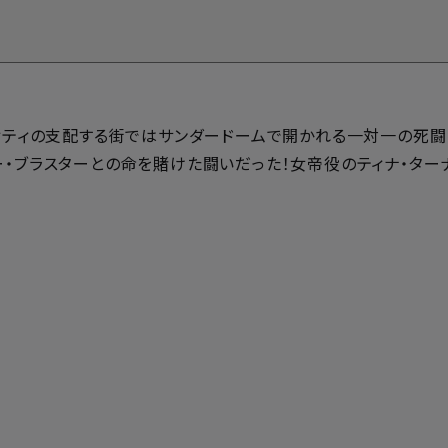
ティティの支配する街ではサンダードームで開かれる一対一の死
ー・ブラスターとの命を賭けた闘いだった！女帝役のティナ・ター