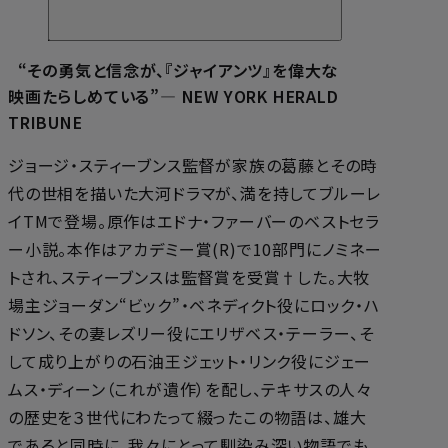
“その勇気と信念が、『ジャイアンツ』を偉大な
映画たらしめている”― NEW YORK HERALD
TRIBUNE
ジョージ・スティーブンス監督が家族の葛藤とその時
代の世相を描いた大河ドラマが、満を持してブルーレ
イTMで登場。原作はエドナ・ファーバーのベストセラ
ー小説。本作はアカデミー賞(R)で10部門にノミネー
トされ、スティーブンスは監督賞を受賞†した。大牧
場主ジョーダン“ビック”・ベネディクト役にロック・ハ
ドソン、その妻レズリー役にエリザベス・テーラー、そ
して成り上がりの石油王ジェット・リンク役にジェー
ムス・ディーン（これが遺作）を配し、テキサスの人々
の歴史を３世代にわたって綴ったこの物語は、雄大
であると同時に、我々にとって馴染み深い物語でも