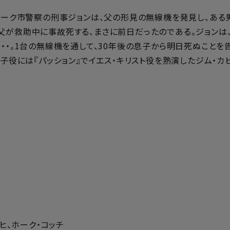
ヨーク市警察の刑事ジョンは、父の形見の無線機を発見し、ある男
父が救助中に事故死する、まさに前日だったのである。ジョンは、
・・。1台の無線機を通して、30年後の息子から明日死ぬことを
息子役には『パッション』でイエス・キリスト役を熟演したジム・
ヒ、ホーク・コッチ