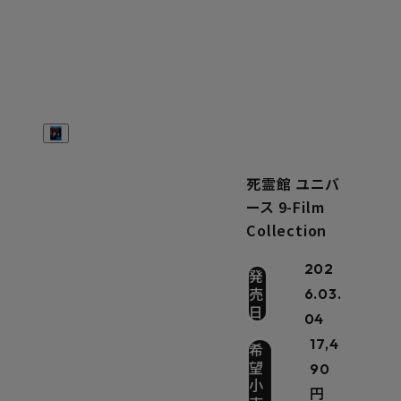
死霊館 ユニバ
ース 9-Film
Collection
202
発
売
6.03.
日
04
17,4
希
望
90
小
円