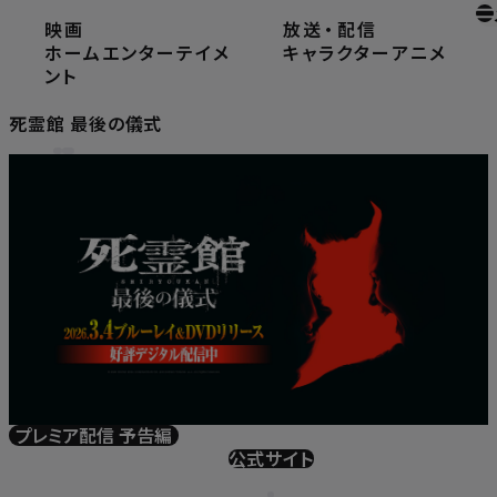
映画
放送
・
配信
ホーム
ホームエンターテイメント
ホームエンターテイメ
キャラクター
アニメ
死霊館 最後の儀式
ント
死霊館 最後の儀式
プレミア配信 予告編
公式サイト