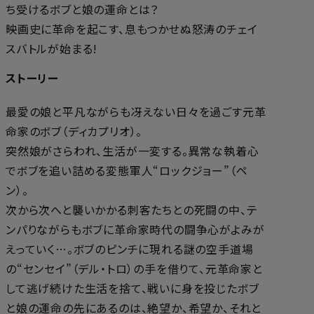
ち受けるボブと娘の運命とは？
映画史に革命を起こす、息もつかせぬ怒涛のチェイ
スバトルが始まる!
ストーリー
最愛の娘と平凡ながらも冴えない日々を過ごす元革
命家のボブ（ディカプリオ）。
突然娘がさらわれ、生活が一変する。異常な執着心
でボブを追い詰める変態軍人“ロックジョー”（ペ
ン）。
次から次へと襲いかかる刺客たちとの死闘の中、テ
ンパりながらもボブに革命家時代の闘争心がよみが
えっていく…。ボブのピンチに現れる謎の空手道場
の“センセイ”（デル・トロ）の手を借りて、元革命家と
して逃げ続けた生活を捨て、戦いに身を投じたボブ
と娘の運命の先にあるのは、絶望か、希望か、それと