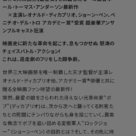
ール・トーマス・アンダーソン最新作
×主演レオナルド・ディカプリオ、ショーン・ペン、べ
ニチオ・デル・トロ アカデミー賞®受賞 超豪華アンサ
ンブルキャスト狂演
映画史に新たな⾰命を起こす、息もつかせぬ 怒涛の
チェイスバトル・アクション!
これは、逃走劇のフリをした闘争劇。
世界三大映画祭を唯一制覇した天才監督が主演レ
オナルド・ディカプリオ他、アカデミー賞®俳優と共に
贈る全映画ファン待望の最新作！
突然、最愛の娘をさらわれた冴えない元革命家“ボ
ブ”(ディカプリオ)は、次から次へと襲ってくる刺客た
ちとの死闘にテンパりながらも身を投じていく。異常
な執念でボブを追い詰める変態軍人“ロックジョ
ー”（ショーン・ペン）の目的とは？そして、その先に待