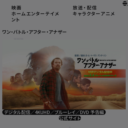
映画
放送
・
配信
ホーム
ホームエンターテイメント
ホームエンターテイメ
キャラクター
アニメ
ワン・バトル・アフター・アナザー
ント
ワン・バトル・アフター・アナザー
デジタル配信／4KUHD／ブルーレイ／DVD 予告編
公式サイト