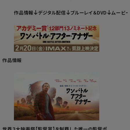
作品情報
デジタル配信
ブルーレイ＆DVD
ムービ
作品情報
世界３⼤映画祭【監督賞】を制覇した唯⼀の監督ポ