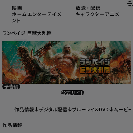
映画
放送
・
配信
ホーム
ホームエンターテイメント
ホームエンターテイメ
キャラクター
アニメ
ランペイジ 巨獣大乱闘
ント
ランペイジ 巨獣大乱闘
予告編
公式サイト
作品情報
デジタル配信
ブルーレイ&DVD
ムービ
作品情報