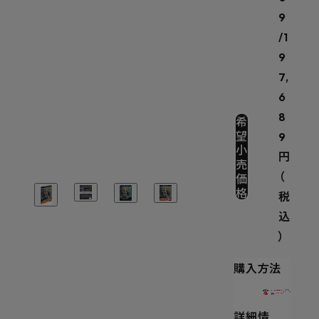
9
/1
9
7,
6
8
希
望
9
小
円
売
価
（
格
税
込
）
購入方法
詳細情