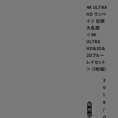
4K ULTRA
HD ランペ
イジ 巨獣
大乱闘
＜4K
ULTRA
HD&3D&
2Dブルー
レイセット
＞（3枚組）
2
0
1
8
発
売
/
日
0