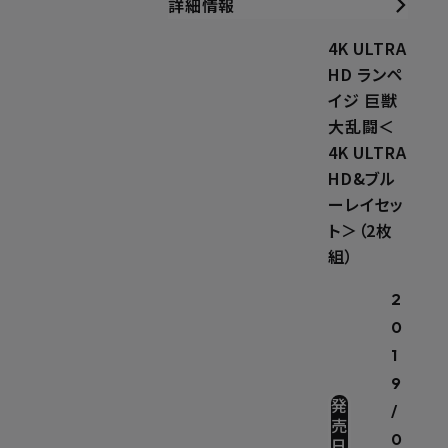
詳細情報
4K ULTRA
HD ランペ
イジ 巨獣
大乱闘＜
4K ULTRA
HD&ブル
ーレイセッ
ト＞（2枚
組）
2
0
1
9
発
/
売
0
日