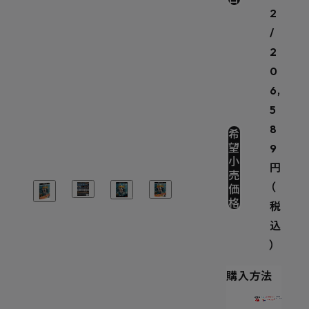
2
/
2
0
6,
5
8
希
望
9
小
円
売
価
（
格
税
込
）
購入方法