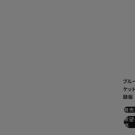
ブルー
ケッ
録版
発売
希望
格