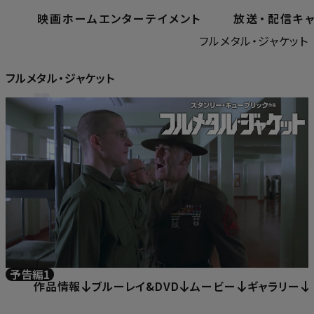
映画
ホームエンターテイメント
放送
・
配信
キ
ホーム
ホームエンターテイメント
フルメタル・ジャケット
フルメタル・ジャケット
予告編1
作品情報
ブルーレイ&DVD
ムービー
ギャラリー