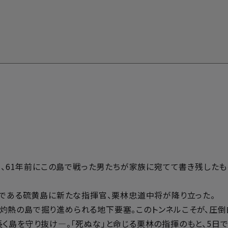
は、61年前にこの島で戦った男たちが家族に宛てて書き残したも
点である硫黄島に新たな指揮官、栗林忠道中将が降り立った。
灼熱の島で掘り進められる地下要塞。このトンネルこそが、圧倒
く島を守り抜け―。「死ぬな」と命じる栗林の指揮のもと、5日