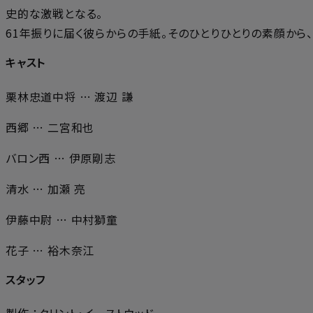
史的な激戦となる。
61年振りに届く彼らからの手紙。そのひとりひとりの素顔から
キャスト
栗林忠道中将 … 渡辺 謙
西郷 … 二宮和也
バロン西 … 伊原剛志
清水 … 加瀬 亮
伊藤中尉 … 中村獅童
花子 … 裕木奈江
スタッフ
製作 ：クリント・イーストウッド