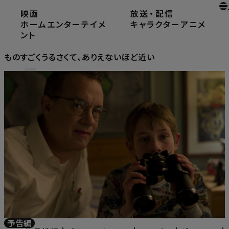
映画
放送
・
配信
ホーム
ホームエンターテイメント
ホームエンターテイメ
キャラクター
アニメ
ものすごくうるさくて、ありえないほど近い
ント
ものすごくうるさくて、ありえないほど近い
予告編