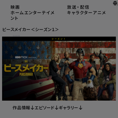
映画
放送
・
配信
ホーム
ホームエンターテイメント
ホームエンターテイメ
キャラクター
アニメ
ピースメイカー＜シーズン１＞
ント
ピースメイカー＜シーズン１＞
作品情報
エピソード
ギャラリー