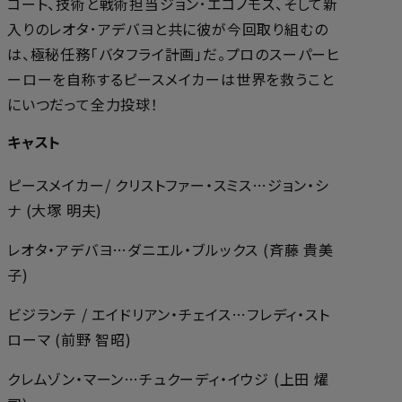
コート、技術と戦術担当ジョン･エコノモス、そして新
入りのレオタ･アデバヨと共に彼が今回取り組むの
は、極秘任務「バタフライ計画」だ。プロのスーパーヒ
ーローを自称するピースメイカーは世界を救うこと
にいつだって全力投球！
キャスト
ピースメイカー/ クリストファー・スミス…ジョン・シ
ナ (大塚 明夫)
レオタ・アデバヨ…ダニエル・ブルックス (斉藤 貴美
子)
ビジランテ / エイドリアン・チェイス…フレディ・スト
ローマ (前野 智昭)
クレムゾン・マーン…チュクーディ・イウジ (上田 燿