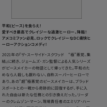
平和(ピース)を食らえ！
愛すべき最高でクレイジーな過激ヒーロー、降臨！
アメコミファン必見、ロックでクレイジーなDC痛快ヒ
ーローアクションコメディ！
2021年の『ザ・スーサイド・スクワッド “極”悪党、集
結』に続き、ジェームズ･ガン監督による人気シリーズ
がピースメイカーの物語として帰ってきた。平和のた
めなら人殺しも厭わない、自称スーパーヒーローで
あり、あの”超”極悪党のピースメイカーは、ブラッド
スポートとの一戦から奇跡的に回復するが、手に入
れた自由は新たな任務との引き換えだった。リーダ
ーのクレムゾン･マーン、現場責任者のエミリア･ハー