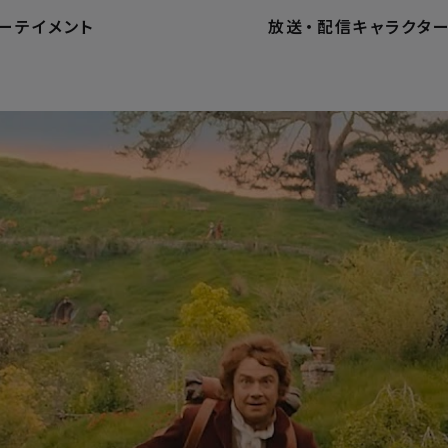
ーテイメント
放送
・
配信
キャラクタ
ホ