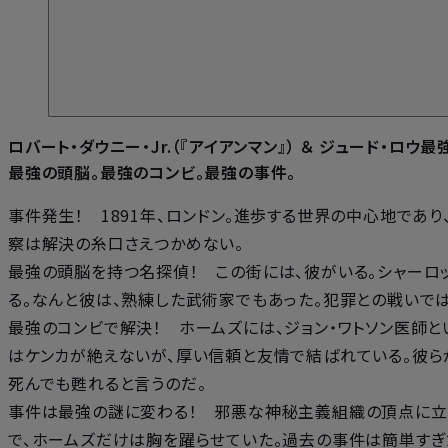
ロバート・ダウニー・Jr.（『アイアンマン』） ＆ ジュード・ロ
最強の頭脳。最強のコンビ。最強の事件。
事件発生！ 1891年、ロンドン。進歩する世界の中心地で
察は解決の糸口さえつかめない。
最強の頭脳を持つ名探偵！ この街には、彼がいる。シャーロ
る。なんと彼は、熟練した武術家でもあった。犯罪との戦いで
最強のコンビで解決！ ホームズには、ジョン・ワトソン医師
はケンカが絶えないが、厚い信頼と友情で結ばれている。彼ら
死んでも甦れると言うのだ。
事件は最強の謎に変わる！ 邪悪な神秘主義組織の頂点に立つ
で、ホームズだけは胸を躍らせていた。過去の事件は簡単すぎ