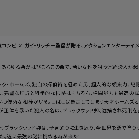
ウ最強コンビ × ガイ・リッチー監督が贈る、アクションエンターテイ
あり、あらゆる悪がはびこるこの街で、若い女性を狙う連続殺人が
ック・ホームズ、独自の探偵術を極めた男。超人的な観察力、記
は、完璧な理論と科学的な根拠はもちろん、格闘能力も最高の武
という優秀な相棒がいる。しばしば暴走してしまう天才ホームズと
が正体を暴いた犯人の名は、ブラックウッド卿、逮捕され死刑を
ブラックウッド卿は、予言通りに生き返り、全世界を悪で塗りつ
た。遂に最強の謎に挑める時が来た！