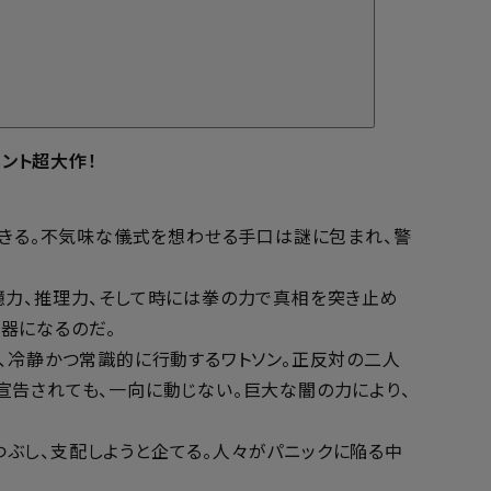
メント超大作！
起きる。不気味な儀式を想わせる手口は謎に包まれ、警
憶力、推理力、そして時には拳の力で真相を突き止め
器になるのだ。
、冷静かつ常識的に行動するワトソン。正反対の二人
宣告されても、一向に動じない。巨大な闇の力により、
ぶし、支配しようと企てる。人々がパニックに陥る中