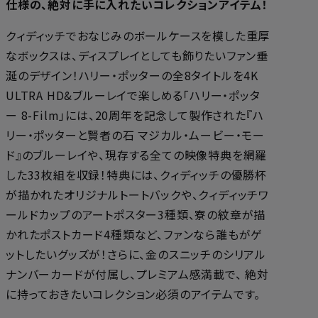
仕様の、絶対に手に入れたいコレクションアイテム！
クィディッチでおなじみのボールケースを模した重厚
なボックスは、ディスプレイとしても飾りたいファン垂
涎のデザイン！ハリー・ポッターの全8タイトルを4K
ULTRA HD&ブルーレイで楽しめる「ハリー・ポッタ
ー 8-Film」には、20周年を記念して製作された『ハ
リー・ポッターと賢者の石 マジカル・ムービー・モー
ド』のブルーレイや、現存する全ての映像特典を網羅
した33枚組を収録！特典には、クィディッチの優勝杯
が描かれたオリジナルトートバックや、クィディッチワ
ールドカップのアートポスター3種類、寮の紋章が描
かれたポストカード4種類など、ファンなら誰もがゲ
ットしたいグッズが！さらに、金のスニッチのシリアル
ナンバーカードが付属し、プレミアム感満載で、 絶対
に持っておきたいコレクション必須のアイテムです。