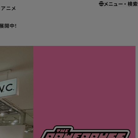
メニュー
・
検索
ー
アニメ
レ原宿「L.W.C.」にて、9月16日(火)までの期間限定展開中！
定展開中！