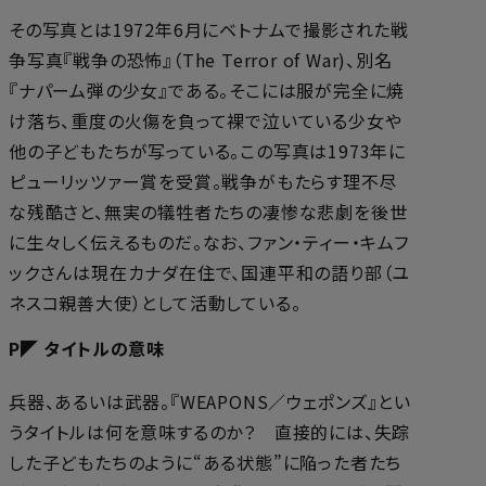
その写真とは1972年6月にベトナムで撮影された戦
争写真『戦争の恐怖』（The Terror of War)、別名
『ナパーム弾の少女』である。そこには服が完全に焼
け落ち、重度の火傷を負って裸で泣いている少女や
他の子どもたちが写っている。この写真は1973年に
ピューリッツァー賞を受賞。戦争がもたらす理不尽
な残酷さと、無実の犠牲者たちの凄惨な悲劇を後世
に生々しく伝えるものだ。なお、ファン・ティー・キムフ
ックさんは現在カナダ在住で、国連平和の語り部（ユ
ネスコ親善大使）として活動している。
P◤ タイトルの意味
兵器、あるいは武器。『WEAPONS／ウェポンズ』とい
うタイトルは何を意味するのか？ 直接的には、失踪
した子どもたちのように“ある状態”に陥った者たち