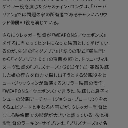
ゲイリー役を演じたジャスティン・ロングは、『バーバ
リアン』では問題の家の所有者であるチャラいハリウ
ッド俳優AJ役を演じている。
さらにクレッガー監督が『WEAPONS／ウェポンズ』
を作るに当たってヒントになった映画として挙げてい
るのが、先述の『マグノリア』（「語りの形式――『羅生門』
から『マグノリア』まで」の項目参照）と、ドゥニ・ヴィル
ヌーヴ監督の『プリズナーズ』（2013年）だ。突然失踪
した娘の行方を自力で探し出そうとする父親役をヒ
ュー・ジャックマンが熱演するスリラー映画の傑作。
『WEAPONS／ウェポンズ』で言うと、失踪した息子マ
シューの父親アーチャー（ジョシュ・ブローリン）をめ
ぐるエピソードと重なる内容だが、クレッガー監督は
むしろ映像面での影響が大きいと語っている。彼と撮
影監督のラーキン・サイプルは、『プリズナーズ』で名