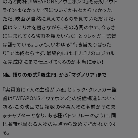
の時と同様、『WEAPONS／ウェポンズ』も最初アウト
ラインはなかった。何についてかもわからなかった。
ただ、映画が自然に見えてくるのを見ていただけだ。
僕はシナリオを書きながら、その時間の中で、今まさ
に生まれてくる映画を観たいんだ」とクレッガー監督
は語っている。しかも、いわゆる“行き当たりばった
り”では終わらせず、最終的にはゴリゴリのロジカル
な完成度にまで仕上げてくるのが本当に凄い！
N◣ 語りの形式――『羅生門』から『マグノリア』まで
「実質的に７人の主役がいる」とザック・クレッガー監
督は『WEAPONS／ウェポンズ』の説話構造について
語る。この映画では複数の登場人物の名前がそのま
まチャプターとなり、ある種バトンリレーのように、同
じ場面が異なる人物の視点から改めて描かれたりす
る。