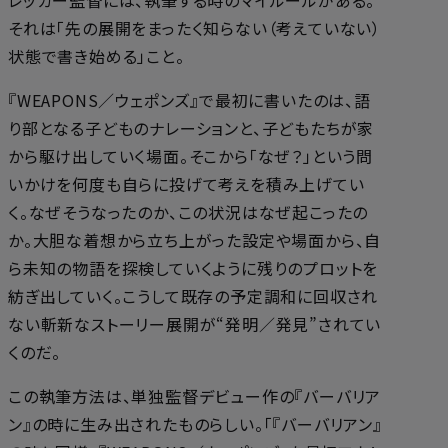
それは「先の展開をまったく知らない（考えていない）
状態で書き始める」こと。
『WEAPONS／ウェポンズ』で最初に書いたのは、語
り部となる子どものナレーションと、子どもたちが家
から駆け出していく場面。そこから「なぜ？」という問
いかけを何度も自らに投げて考えを積み上げてい
く。なぜそうなったのか、この状況はなぜ起こったの
か。大胆な着想から立ち上がった設定や場面から、自
ら未知の物語を探検していくように残りのプロットを
紡ぎ出していく。こうして既存の予定調和に回収され
ない斬新なストーリー展開が“発明／発見”されてい
くのだ。
この執筆方法は、単独監督デビュー作の『バーバリア
ン』の時に生み出されたものらしい。「『バーバリアン』