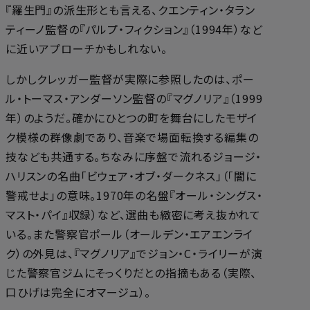
『羅生門』の派生形とも言える、クエンティン・タラン
ティーノ監督の『パルプ・フィクション』（1994年）など
に近いアプローチかもしれない。
しかしクレッガー監督が実際に参照したのは、ポー
ル・トーマス・アンダーソン監督の『マグノリア』（1999
年）のようだ。確かにひとつの町を舞台にしたモザイ
ク模様の群像劇であり、音楽で場面転換する編集の
技なども共通する。ちなみに序盤で流れるジョージ・
ハリスンの名曲「ビウェア・オブ・ダークネス」（「闇に
警戒せよ」の意味。1970年の名盤『オール・シングス・
マスト・パイ』収録）など、選曲も緻密に考え抜かれて
いる。また警察官ポール（オールデン・エアエンライ
ク）の外見は、『マグノリア』でジョン・C・ライリーが演
じた警察官ジムにそっくりだとの指摘もある（実際、
口ひげは完全にオマージュ）。