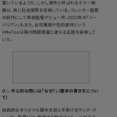
置いているようだ。しかし傑作と呼ばれるホラー映
画は、常に社会情勢を反映している。クレッガー監督
の前作にして単独監督デビュー作、2022年の『バー
バリアン』もまた、女性蔑視や性的虐待という
#MeToo以降の問題意識と連なる主題を装填して
いた。
O△ 中心的な問いは「なぜ？」（脚本の書き方につい
て）
独創的なオリジナル脚本を自ら手掛けるザック・ク
レッガー監督には、執筆する時のマイルールがある。