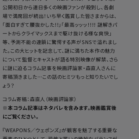
公開初日から連日多くの映画ファンが殺到し、各劇
場で満席回が続出！いち早く鑑賞した皆さまからは、
「面白すぎて腰抜かした!!」「最高ッッッ!!!! 謎解きパ
ートからクライマックスまで駆け抜ける様な爽快」
等、予測不能の連鎖に驚愕する声がSNSで溢れまし
た。この大ヒットを記念して、謎に満ちた本作の魅力
について監督とキャストが語る特別映像が解禁、さら
に謎に迫るコラム記事を映画評論家・森直人さんに
寄稿頂きました…この話のヒミツもっと知りたいでし
ょう？
コラム寄稿：森直人（映画評論家）
※本コラム記事はネタバレを含みます。映画鑑賞後
にご覧ください。
『WEAPONS／ウェポンズ』が観客を魅了する重要な
要素のひとつとして、恐怖と笑いの絶妙なバランスが