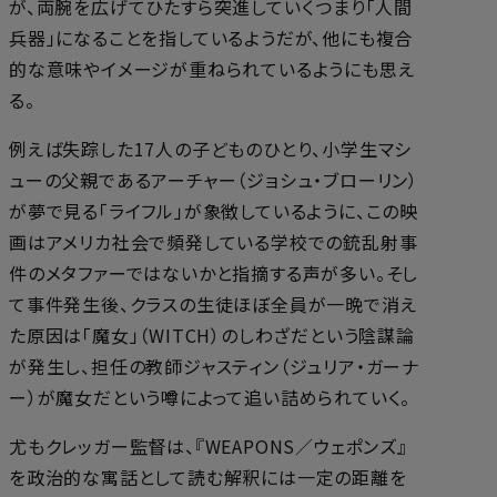
が、両腕を広げてひたすら突進していく――つまり「人間
兵器」になることを指しているようだが、他にも複合
的な意味やイメージが重ねられているようにも思え
る。
例えば失踪した17人の子どものひとり、小学生マシ
ューの父親であるアーチャー（ジョシュ・ブローリン）
が夢で見る「ライフル」が象徴しているように、この映
画はアメリカ社会で頻発している学校での銃乱射事
件のメタファーではないかと指摘する声が多い。そし
て事件発生後、クラスの生徒ほぼ全員が一晩で消え
た原因は「魔女」（WITCH）のしわざだという陰謀論
が発生し、担任の教師ジャスティン（ジュリア・ガーナ
ー）が魔女だという噂によって追い詰められていく。
尤もクレッガー監督は、『WEAPONS／ウェポンズ』
を政治的な寓話として読む解釈には一定の距離を