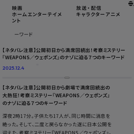
映画
放送
・
配信
ホーム
ニュース
ホームエンターテイメ
キャラクター
アニメ
【ネタバレ注意】公開初日から満席回続出！考察ミステ
ント
リー『WEAPONS／ウェポンズ』のナゾに迫る７つのキ
ーワード
【ネタバレ注意】公開初日から満席回続出！考察ミステリー
『WEAPONS／ウェポンズ』のナゾに迫る７つのキーワード
2025.12.4
【ネタバレ注意】公開初日から劇場で満席回続出の
大熱狂！考察ミステリー『WEAPONS／ウェポンズ』
のナゾに迫る７つのキーワード
深夜2時17分。子供たち17人が、同じ時間に消息を
絶った。そして、二度と戻らなかった――遂に日本公開を
迎えた、考察ミステリー『WEAPONS／ウェポンズ』。