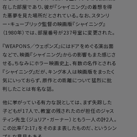
在した部屋であり、彼が『シャイニング』の着想を得
た悪夢を見た場所だとされている。なお、スタンリ
ー・キューブリック監督の映画版『シャイニング』
（1980年）では、部屋番号が237号室に変更された。
『WEAPONS／ウェポンズ』にはドアをめぐる演出面
などで、映画『シャイニング』からの影響もまた感じさ
せる。ちなみにホラー映画史上、有数の名作とされる
『シャイニング』だが、キング本人は映画版をまったく
気にいっておらず、原作との乖離について猛烈に批
判したことは有名な話。
他に挙がっている有力な説としては、まず失踪した
子どもが17人で、教室の残されたのが担任のジャス
ティン先生（ジュリア・ガーナー）ともう一人の計2人。
この比率「2:17」をそのまま表したものだ、というシン
プルな意見もある。