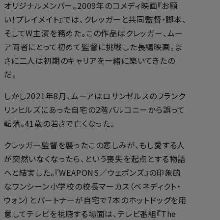
オリジナルメンバー。2009年のコメディ映画『お願
い！プレイメイト』では、クレッガーと共同監督・脚本、
そしてW主演を務めた。この作品はクレッガー、ムー
ア両者にとって初めて監督に挑戦した長編映画。ま
さに二人は初期のキャリアを一緒に築いてきたの
だ。
しかし2021年8月、ムーアはロサンゼルスのフランク
リンヒルズにあった自宅の2階バルコニーから誤って
転落。41歳の若さで亡くなった。
クレッガー監督を襲ったこの悲しみが、もし愛する人
が突然いなくなったら、という喪失を起点とする物語
へと結実した。『WEAPONS／ウェポンズ』の印象的
なワンシーン――小学校の校長マーカス（ベネディクト・
ウォン）とパートナーが自宅で7本のホットドッグを用
意してテレビを視聴する場面は、テレビ番組『The