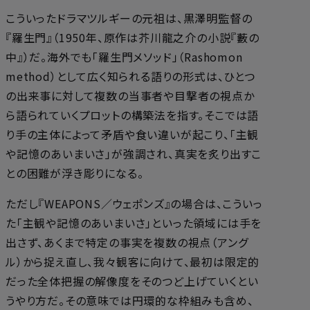
こういったドラマツルギーの元祖は、黒澤明監督の
『羅生門』（1950年、原作は芥川龍之介の小説『藪の
中』）だ。海外でも「羅生門メソッド」（Rashomon
method）として広く知られる語りの形式は、ひとつ
の出来事に対して複数の当事者や目撃者の視点か
ら語られていくプロットの構築法を指す。そこでは語
り手の主体によって矛盾や食い違いが起こり、「主観
や記憶のあいまいさ」が強調され、真実を炙り出すこ
との困難が浮き彫りになる。
ただし『WEAPONS／ウェポンズ』の場合は、こういっ
た「主観や記憶のあいまいさ」といった領域には手を
出さず、あくまで特定の事実を複数の視点（アング
ル）から捉え直し、我々観客に向けて、最初は限定的
だった全体把握の解像度をそのつど上げていくとい
うやり方だ。その意味では円環的な枠組みも含め、