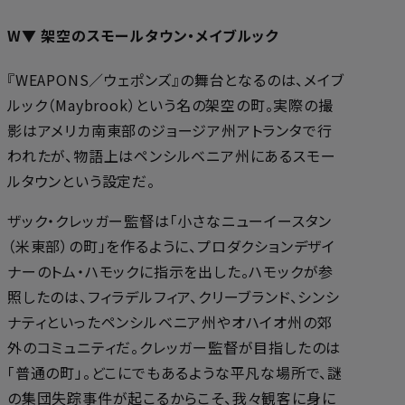
W▼ 架空のスモールタウン・メイブルック
『WEAPONS／ウェポンズ』の舞台となるのは、メイブ
ルック（Maybrook）という名の架空の町。実際の撮
影はアメリカ南東部のジョージア州アトランタで行
われたが、物語上はペンシルベニア州にあるスモー
ルタウンという設定だ。
ザック・クレッガー監督は「小さなニューイースタン
（米東部）の町」を作るように、プロダクションデザイ
ナーのトム・ハモックに指示を出した。ハモックが参
照したのは、フィラデルフィア、クリーブランド、シンシ
ナティといったペンシルベニア州やオハイオ州の郊
外のコミュニティだ。クレッガー監督が目指したのは
「普通の町」。どこにでもあるような平凡な場所で、謎
の集団失踪事件が起こるからこそ、我々観客に身に