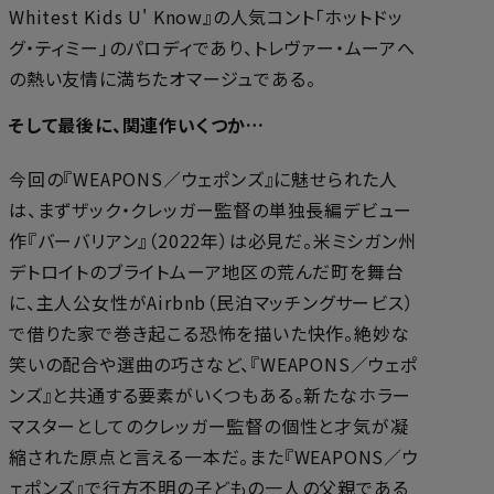
Whitest Kids U' Know』の人気コント「ホットドッ
グ・ティミー」のパロディであり、トレヴァー・ムーアへ
の熱い友情に満ちたオマージュである。
そして最後に、関連作いくつか…
今回の『WEAPONS／ウェポンズ』に魅せられた人
は、まずザック・クレッガー監督の単独長編デビュー
作『バーバリアン』（2022年）は必見だ。米ミシガン州
デトロイトのブライトムーア地区の荒んだ町を舞台
に、主人公女性がAirbnb（民泊マッチングサービス）
で借りた家で巻き起こる恐怖を描いた快作。絶妙な
笑いの配合や選曲の巧さなど、『WEAPONS／ウェポ
ンズ』と共通する要素がいくつもある。新たなホラー
マスターとしてのクレッガー監督の個性と才気が凝
縮された原点と言える一本だ。また『WEAPONS／ウ
ェポンズ』で行方不明の子どもの一人の父親である