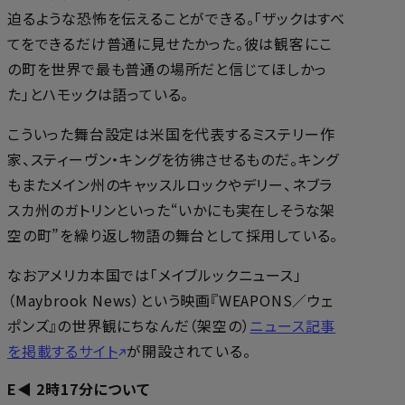
迫るような恐怖を伝えることができる。「ザックはすべ
てをできるだけ普通に見せたかった。彼は観客にこ
の町を世界で最も普通の場所だと信じてほしかっ
た」とハモックは語っている。
こういった舞台設定は米国を代表するミステリー作
家、スティーヴン・キングを彷彿させるものだ。キング
もまたメイン州のキャッスルロックやデリー、ネブラ
スカ州のガトリンといった“いかにも実在しそうな架
空の町”を繰り返し物語の舞台として採用している。
なおアメリカ本国では「メイブルックニュース」
（Maybrook News）という映画『WEAPONS／ウェ
ポンズ』の世界観にちなんだ（架空の）
ニュース記事
を掲載するサイト
が開設されている。
E◀ 2時17分について