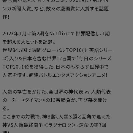
書店員が選んだおすすめコミック2019」、「第2回マ
ンガ新聞大賞」など、数々の漫画賞に入賞する話題
作！
2023年1月に第2期をNetflixにて世界配信し、1期
を超える大ヒットを記録。
世界84ヵ国で週間グローバルTOP10(非英語シリー
ズ)入り＆日本を含む世界17ヵ国で「今日のシリーズ
TOP10」1位を獲得した、日本のみならず世界中で
人気を博す、超絶バトルエンタメアクションアニメ！
人類の存亡をかけた、全世界の神代表 vs 人類代表
の一対一<タイマン>の13番勝負が、再び幕を開け
る。
ここまでの対戦で、神３勝、人類３勝と互角で迎えた
神VS人類最終闘争＜ラグナロク＞――。運命の第7回