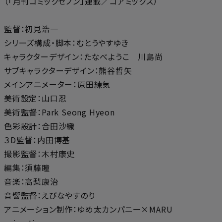
（「月刊コミックゼノン」連載／コアミックス）
監督：初見浩一
シリーズ構成・脚本：むとうやすゆき
キャラクターデザイン：たなべようこ 川島尚
サブキャラクターデザイン：熊谷哲矢
メインアニメーター：原田練気
美術設定：山口忍
美術監督：Park Seong Hyeon
色彩設計：合田沙織
３D監督：内田博基
撮影監督：木村康史
編集：須藤瞳
音楽：高梨康治
音響監督：えびなやすのり
アニメーション制作：ゆめ太カンパニー×MARU