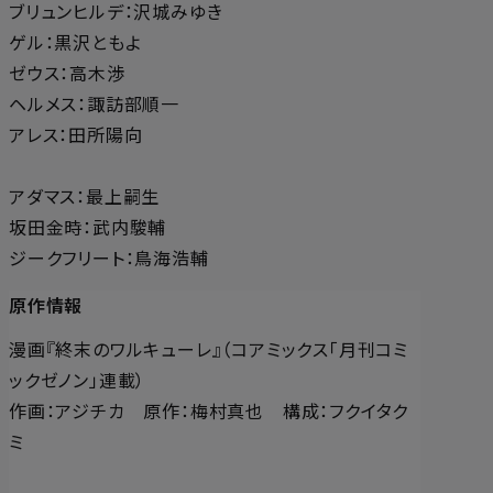
ブリュンヒルデ：沢城みゆき
ゲル：黒沢ともよ
ゼウス：高木渉
ヘルメス：諏訪部順一
アレス：田所陽向
アダマス：最上嗣生
坂田金時：武内駿輔
ジークフリート：鳥海浩輔
原作情報
漫画『終末のワルキューレ』（コアミックス「月刊コミ
ックゼノン」連載）
作画：アジチカ 原作：梅村真也 構成：フクイタク
ミ