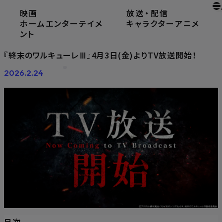
映画
放送
・
配信
ホーム
ニュース
ホームエンターテイメ
キャラクター
アニメ
『終末のワルキューレⅢ』4月3日(金)よりTV放送開始！
ント
『終末のワルキューレⅢ』4月3日(金)よりTV放送開始！
2026.2.24
目次