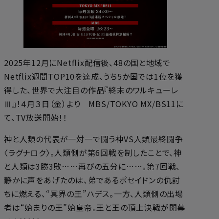
2025年12月にNetflix配信後、48の国と地域で
Netflix週間TOP10を達成、うち5か国では1位を獲
得した、世界で大注目の作品『終末のワルキューレ
Ⅲ』！４月３日（金）より MBS/TOKYO MX/BS11に
て、TV放送開始！！
神と人類の代表が一対一で闘う神VS人類最終闘争
〈ラグナロク〉。人類側が第6回戦を制したことで、神
と人類は3勝3敗……再びの五分に……。第7回戦、
静かに声をあげたのは、弟であるポセイドンの仇討
ちに燃える、“冥界の王”ハデス。一方、人類側の出場
者は“始まりの王”始皇帝。王と王の頂上決戦が開幕