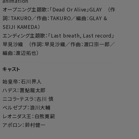
animation
オープニング主題歌：「Dead Or Alive​」GLAY （作
詞：TAKURO／作曲：TAKURO／編曲：GLAY &
SEIJI KAMEDA ​）
エンディング主題歌：「Last breath, Last record​」
早見沙織 （作詞：早見沙織／作曲：渡口宗一郎／
編曲：渡辺拓也​）
キャスト
始皇帝：石川界人
ハデス：置鮎龍太郎
ニコラ・テスラ：古川 慎
ベルゼブブ：浪川大輔
レオニダス王：白熊寛嗣
アポロン：鈴村健一