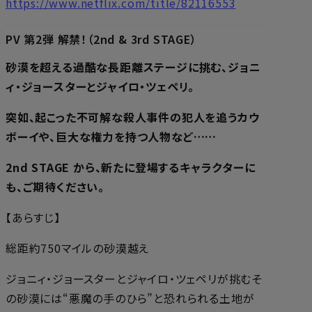
https://www.netflix.com/title/82116553
PV 第2弾 解禁！（2nd & 3rd STAGE）
砂漠を超える過酷な長距離ステージに挑む、ジョニ
ィ・ジョースターとジャイロ・ツェペリ。
突如、起こった不可解な殺人事件の犯人を追うカウ
ボーイや、巨大な権力を持つ人物など……
2nd STAGE から、新たに登場するキャラクターに
も、ご期待ください。
【あらすじ】
総距約750マイルの砂漠越え――
ジョニィ・ジョースターとジャイロ・ツェペリが挑むそ
の砂漠には“悪魔の手のひら”と恐れられる土地が