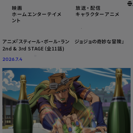
映画
放送
・
配信
ホーム
ニュース
ホームエンターテイメ
キャラクター
アニメ
アニメ『スティール・ボール・ラン ジョジョの奇妙な冒
ント
険』2nd & 3rd STAGE（全11話)
アニメ『スティール・ボール・ラン ジョジョの奇妙な冒険』
2nd & 3rd STAGE（全11話)
2026.7.4