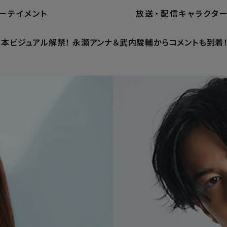
ーテイメント
放送
・
配信
キャラクタ
【4月18日は“スーパーマンの日”】日本語吹替版予告＆日本版
版本ビジュアル解禁！ 永瀬アンナ＆武内駿輔からコメントも到着