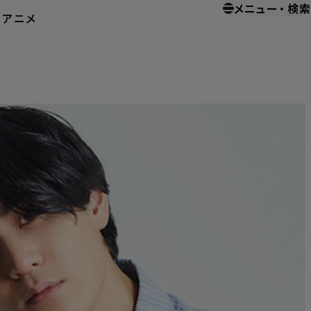
メニュー
・
検索
ー
アニメ
本ビジュアル解禁！ 永瀬アンナ＆武内駿輔からコメントも到着！
！