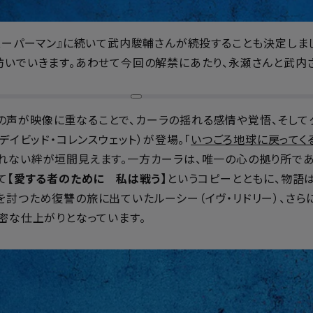
『スーパーマン』に続いて武内駿輔さんが続投することも決定しま
紡いでいきます。あわせて今回の解禁にあたり、永瀬さんと武内
声が映像に重なることで、カーラの揺れる感情や覚悟、そしてク
デイビッド・コレンスウェット）が登場。「
いつごろ地球に戻ってく
れない絆が垣間見えます。一方カーラは、唯一の心の拠り所であ
て
【愛する者のために 私は戦う】
というコピーとともに、物語
討つため復讐の旅に出ていたルーシー（イヴ・リドリー）、さら
密な仕上がりとなっています。