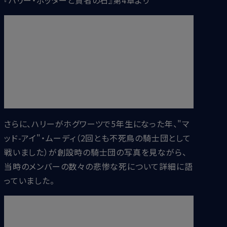
「あやつが目をつけた者で生き残ったのは一人もい
ない......おまえさん以外はな。当時最も力のあった
魔法使いや魔女が何人も殺された......マッキノン家、
ボーン家、プルウェット家......なのに、まだほんの赤
ん坊のおまえさんだけが生き残った」
『ハリー・ポッターと賢者の石』
さらに、ハリーがホグワーツで5年生になった年、"マ
ッド-アイ"・ムーディ（2回とも不死鳥の騎士団として
戦いました）が創設時の騎士団の写真を見ながら、
当時のメンバーの数々の悲惨な死について詳細に語
っていました。
「エドガー・ボーンズ......アメリア・ボーンズの弟だ。こ
いつも、こいつの家族も殺られた。すばらしい魔法使