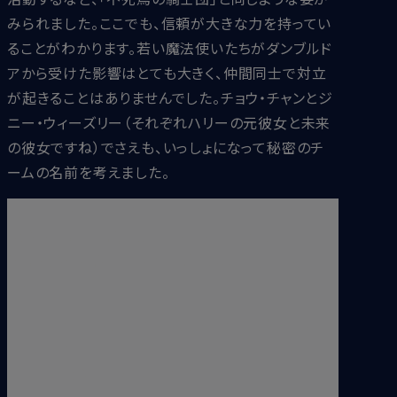
みられました。ここでも、信頼が大きな力を持ってい
ることがわかります。若い魔法使いたちがダンブルド
アから受けた影響はとても大きく、仲間同士で対立
が起きることはありませんでした。チョウ・チャンとジ
ニー・ウィーズリー（それぞれハリーの元彼女と未来
の彼女ですね）でさえも、いっしょになって秘密のチ
ームの名前を考えました。
「防衛協会（ディフェンス・アソシエーション）は？」チョ
ウが言った。「英語の頭文字を取ってDA。それなら、
私たちが何を話しているか、誰にもわからないでしょ
う？」
「うん、DAっていうのはいいわね」ジニーが言った。
「でも、ダンブルドア・アーミーの頭文字、DAね。だっ
て、魔法省が一番恐いのはダンブルドア軍団でし