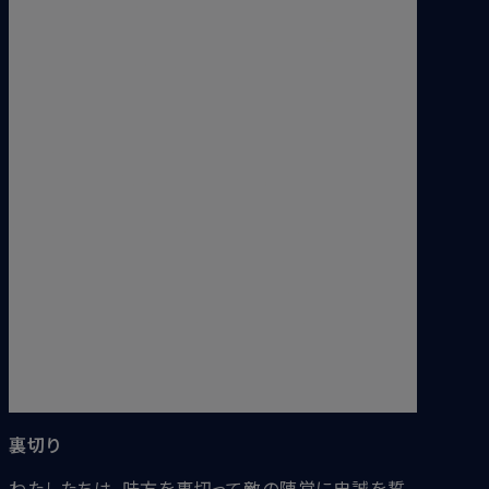
いだったが......スタージス・ポドモア。なんと、若い
な......キャラドック・ディアボーン。この写真から六ヵ
月後に消えた。遺体は見つからなんだ......ハグリッ
ド。
紛れもない、いつもおんなじだ......エルファイアス・
ドージ。こいつにもおまえは会ったはずだ。
あのころこんなバカバカしい帽子を被っとったのを
忘れておったわ......ギデオン・プルウェット。こいつ
と、弟のフェービアンを殺すのに、『死喰い人』が五人
も必要だったわ。雄々しく戦った......退いてくれ、退い
てくれ......」
『ハリー・ポッターと不死鳥の騎士団』
裏切り
わたしたちは、味方を裏切って敵の陣営に忠誠を誓