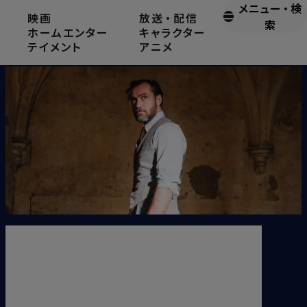
メニュー
・
検
映画
放送
・
配信
ダンブルドア軍団の大切さ
索
ホームエンター
キャラクター
テイメント
アニメ
2022.3.15
最近、最新作『ファンタスティック・ビーストとダンブ
ルドアの秘密』の情報が少しずつ明らかになるにつ
れて、「ダンブルドア軍団」という言葉が使われてい
ることに気づいた人も多いのではないでしょうか。今