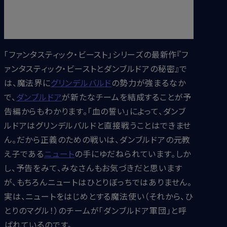
日は、ダンブルドアの過去と未来をのぞいてみたい
と思います。いつの時代も、ダンブルドアのまわりに
は人が集まってくるんですね。
「ファンタスティック・ビースト」シリーズの最新作『フ
ァンタスティック・ビーストとダンブルドアの秘密』で
は、魔法界に
グリンデルバルド
の勢力が強まるなか
で、
ダンブルドア
が新たなチームを結成することが予
告編からもわかります。「血の誓い」によって、ダンブ
ルドアはグリンデルバルドと直接戦うことはできませ
ん。だから正義のための戦いは、ダンブルドアの元教
え子である
ニュート
の手にゆだねられています。しか
し、予告をみて、みなさんもお気づきだと思います
が、もちろんニュートはひとりぼっちではありません。
実は、ニュートをはじめとする魔法使い（それから、ひ
とりのマグル！）のチームが「ダンブルドア軍団」と呼
ばれているのです。