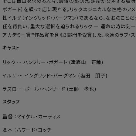
そこは自由を求める人々、最後の拠り所。運命が交差する場所。
ボガート）を頼って店に現れる。リックはシニカルな性格のア
性イルザ（イングリッド・バーグマン）であるなら、なおのこと
任を背負い、重大な選択を迫られるリック － 運命の時は刻
アカデミー賞®作品賞を含む3部門を受賞した、永遠のラブ・ス
キャスト
リック … ハンフリー・ボガート (津嘉山 正種)
イルザ … イングリッド・バーグマン (塩田 朋子)
ラズロ … ポール・ヘンリード (土師 孝也)
スタッフ
監督 ：マイケル・カーティス
脚本 ：ハワード・コッチ