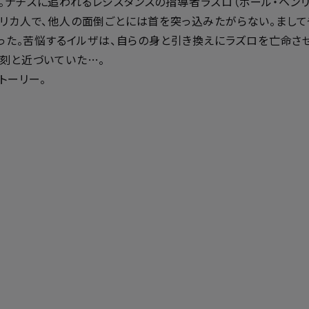
ナチスに追われるレジスタンスの指導者ラズロ（ポール・ヘンリー
メリカ人で、他人の面倒ごとには首を突っ込みたがらない。まし
だった。苦悩するイルザは、自らの身と引き換えにラズロを亡命さ
一刻と近づいていた…。
トーリー。