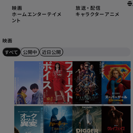
映画
放送
・
配信
ホーム
映画
ホームエンターテイメ
キャラクター
アニメ
ント
Movie
映画
すべて
公開中
近日公開