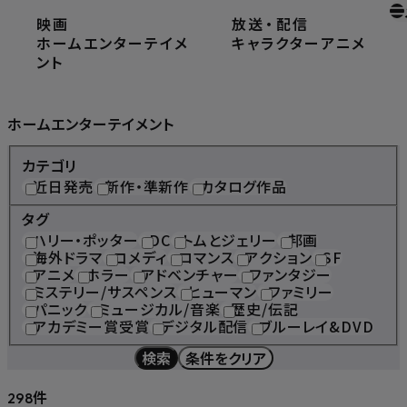
映画
放送
・
配信
ホーム
ホームエンターテイメント
ホームエンターテイメ
キャラクター
アニメ
ント
Home Entertainment
ホームエンターテイメント
カテゴリ
近日発売
新作・準新作
カタログ作品
タグ
ハリー・ポッター
DC
トムとジェリー
邦画
海外ドラマ
コメディ
ロマンス
アクション
SF
アニメ
ホラー
アドベンチャー
ファンタジー
ミステリー/サスペンス
ヒューマン
ファミリー
パニック
ミュージカル/音楽
歴史/伝記
アカデミー賞受賞
デジタル配信
ブルーレイ&DVD
検索
条件をクリア
件
298