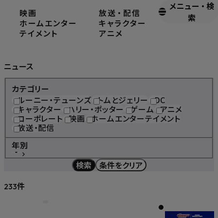
メニュー
・
検
映画
放送
・
配信
ホーム
ニュース
索
ホームエンター
キャラクター
テイメント
アニメ
News
ニュース
カテゴリー
ルーニー・テューンズ
トムとジェリー
DC
キャラクター
ハリー・ポッター
ゲーム
アニメ
コーポレート
映画
ホームエンターテイメント
放送・配信
年別
検索
条件をクリア
件
233